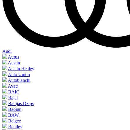
Audi
Aurus
Austin
Austin Healey
Auto Union
Autobianchi
Avatr
BAIC
Bajaj
Baltijas Dzips
Baojun
BAW
Belgee
Bentley