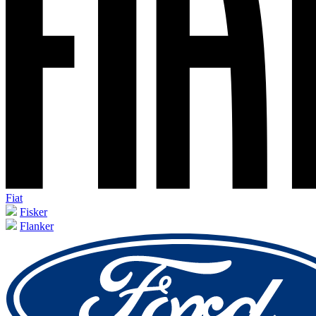
Fiat
Fisker
Flanker