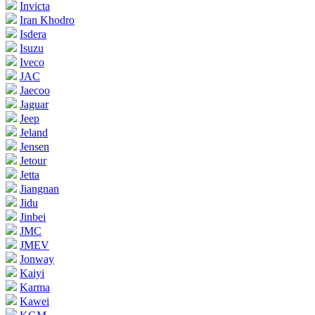
Invicta
Iran Khodro
Isdera
Isuzu
Iveco
JAC
Jaecoo
Jaguar
Jeep
Jeland
Jensen
Jetour
Jetta
Jiangnan
Jidu
Jinbei
JMC
JMEV
Jonway
Kaiyi
Karma
Kawei