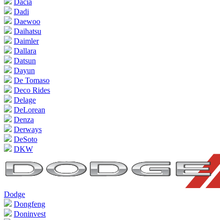
Dacia
Dadi
Daewoo
Daihatsu
Daimler
Dallara
Datsun
Dayun
De Tomaso
Deco Rides
Delage
DeLorean
Denza
Derways
DeSoto
DKW
Dodge
Dongfeng
Doninvest