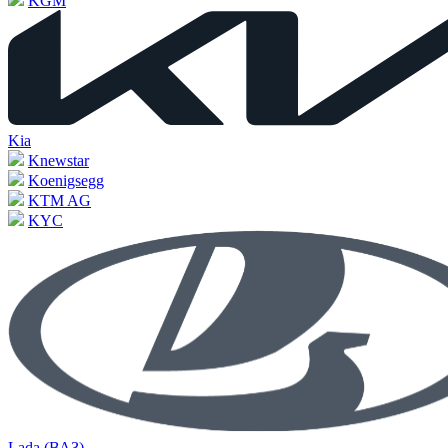
KGM
Kia
Knewstar
Koenigsegg
KTM AG
KYC
Lada (ВАЗ)