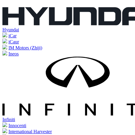
Hyundai
iCar
iCaur
IM Motors (Zhiji)
Ineos
Infiniti
Innocenti
International Harvester