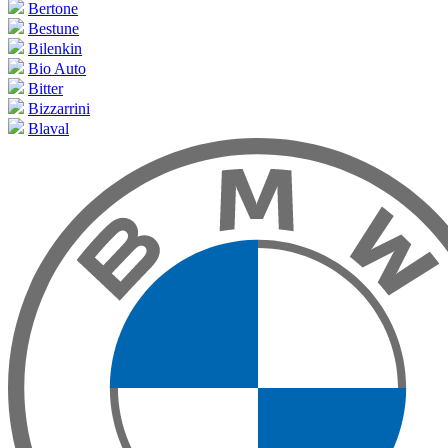
Bertone
Bestune
Bilenkin
Bio Auto
Bitter
Bizzarrini
Blaval