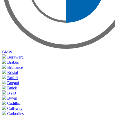
BMW
Borgward
Brabus
Brilliance
Bristol
Bufori
Bugatti
Buick
BYD
Byvin
Cadillac
Callaway
Carbodies