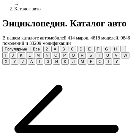
→
Каталог авто
Энциклопедия. Каталог авто
В нашем каталоге автомобилей
414
марок,
4818
моделей,
9846
поколений и
83209
модификаций
Популярные
Все
2
A
B
C
D
E
F
G
H
i
I
J
K
L
M
N
O
P
Q
R
S
T
U
V
W
X
Y
Z
А
Г
З
И
К
Л
М
Р
С
Т
У