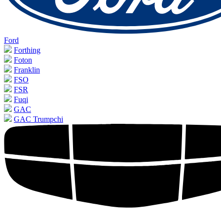
Ford
Forthing
Foton
Franklin
FSO
FSR
Fuqi
GAC
GAC Trumpchi