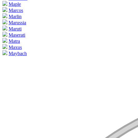
Maple
Marcos
Marlin
Marussia
Maruti
Maserati
Matra
Maxus
Maybach