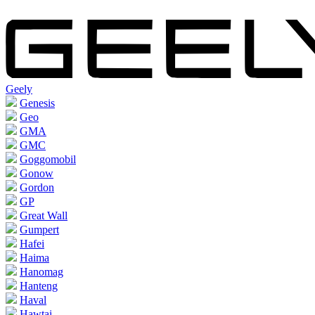
Geely
Genesis
Geo
GMA
GMC
Goggomobil
Gonow
Gordon
GP
Great Wall
Gumpert
Hafei
Haima
Hanomag
Hanteng
Haval
Hawtai