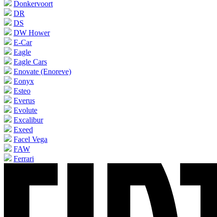
Donkervoort
DR
DS
DW Hower
E-Car
Eagle
Eagle Cars
Enovate (Enoreve)
Eonyx
Esteo
Everus
Evolute
Excalibur
Exeed
Facel Vega
FAW
Ferrari