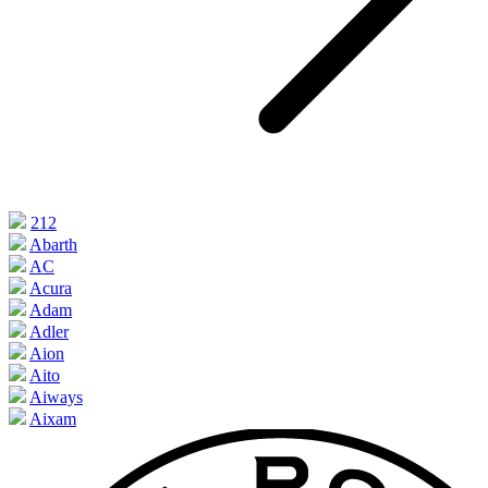
212
Abarth
AC
Acura
Adam
Adler
Aion
Aito
Aiways
Aixam