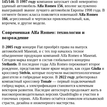
145/146
. В
1997 году
компания запускает свой невероятно
удачный автомобиль
Alfa Romeo 156
, вполне заслуженно
выигравший звание лучшего автомобиля Европы 1998 года. В
сегменте бизнес-класса появляется новенький
Alfa Romeo
166
, агрессивный и чертовски привлекательный, как,
впрочем, и другие модели.
Современная Alfa Romeo: технологии и
возрождение
В
2005 году
концерн Fiat приобрёл права на выпуск
автомобилей Maserati, и с тех пор началось тесное
объединение продукции компаний Alfa Romeo и Maserati.
Сегодня марка входит в состав глобального концерна
Stellantis
. В последние годы Alfa Romeo переживает второе
рождение, представляя такие яркие модели, как седан
Giulia
и
кроссовер
Stelvio
, которые получили высокотехнологичные
двигатели и гибридные версии. В
2022 году
дебютировал
компактный кроссовер
Tonale
— первый подключаемый
гибрид марки, а электрификация становится ключевым
вектором развития. Наследие автоспорта продолжает жить в
высокопроизводительных версиях Quadrifoglio и участии в
гоночных сериях. Alfa Romeo остаётся символом итальянской
страсти, дизайна и инженерного мастерства.