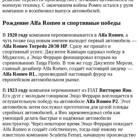
военную технику. С окончанием войны Ромео остался у руля
компании и возобновил выпуск автомобилей.
Рождение Alfa Romeo и спортивные победы
В
1920 году
компания переименовывается в
Alfa Romeo
, а
чуть позже под новым именем выходит первый автомобиль —
Alfa Romeo Torpedo 20/30 HP
. Сразу же пришёл и
спортивный успех: Джузеппе Кампари одержал победу в
Муджелло, а Энцо Феррари финишировал вторым на
соревнованиях Targa Florio. В том же году Джузеппе Мерози,
главный дизайнер Alfa Romeo, создаёт настоящий шедевр —
Alfa Romeo RL
, произведший настоящий фурор на
европейском автомобильном рынке.
В
1923 году
компания переманивает из FIAT
Витторио Яно
.
Его дуэт с молодым гонщиком Энцо Феррари воплощается в
оглушительную победу на автомобиле
Alfa Romeo P2
. Этот
автомобиль затем послужил прототипом для целой плеяды
серийных автомобилей, а Яно зарекомендовал себя как
умеющий делать быстрые и надёжные автомобили
конструктор. Через некоторое время Энцо Феррари покидает
Alfa Romeo и создаёт собственную, тогда ещё никому не
известную компанию Scuderia Ferrari, начавшую производство