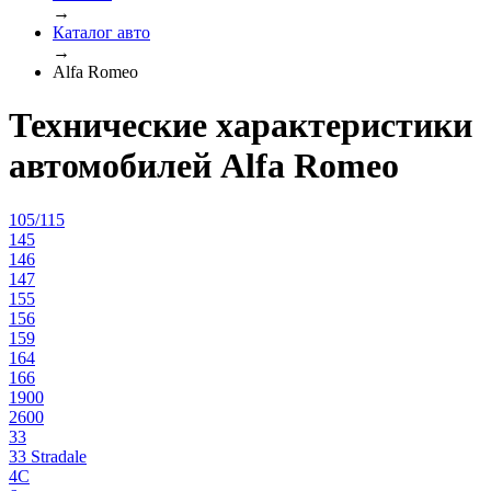
→
Каталог авто
→
Alfa Romeo
Технические характеристики
автомобилей Alfa Romeo
105/115
145
146
147
155
156
159
164
166
1900
2600
33
33 Stradale
4C