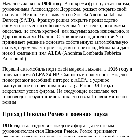
Началось же всё в
1906 году
. В то время французская фирма,
руководимая Александром Дарраком, решает открыть свой
филиал в Неаполе и называет его Societa Anonima Italiana
Darracq (SAID). Француз решил открыть производство
совместно с местным бизнесменом Уго Стелла, но дружба
оказалась не столь крепкой, как задумывалось изначально, и
Даррак покинул Италию. Оставшийся в одиночестве Уго
принимает решение основать собственную автомобильную
фирму, перемещает производство в пригород Милана и даёт
новой компании имя
ALFA
(Anonima Lombarda Fabbrica
Automobili).
Первый автомобиль под новой маркой выходит в
1916 году
и
получает имя
ALFA 24 HP
. Скорость и надёжность модели
подогревают всеобщий интерес к ALFA, а удачное
выступление в соревнованиях Targa Florio
1911 года
закрепляет успех фирмы. На следующие несколько лет
производство будет приостановлено из-за Первой мировой
войны.
Приход Николы Ромео и военная пауза
1916 год
стал годом возрождения фирмы, а её новым
руководителем стал
Николя Ромео
. Ромео принимает
решение перевести производство с легковых автомобилей на