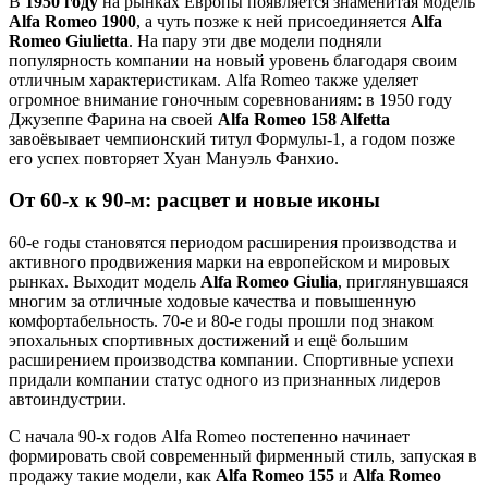
В
1950 году
на рынках Европы появляется знаменитая модель
Alfa Romeo 1900
, а чуть позже к ней присоединяется
Alfa
Romeo Giulietta
. На пару эти две модели подняли
популярность компании на новый уровень благодаря своим
отличным характеристикам. Alfa Romeo также уделяет
огромное внимание гоночным соревнованиям: в 1950 году
Джузеппе Фарина на своей
Alfa Romeo 158 Alfetta
завоёвывает чемпионский титул Формулы-1, а годом позже
его успех повторяет Хуан Мануэль Фанхио.
От 60-х к 90-м: расцвет и новые иконы
60-е годы становятся периодом расширения производства и
активного продвижения марки на европейском и мировых
рынках. Выходит модель
Alfa Romeo Giulia
, приглянувшаяся
многим за отличные ходовые качества и повышенную
комфортабельность. 70-е и 80-е годы прошли под знаком
эпохальных спортивных достижений и ещё большим
расширением производства компании. Спортивные успехи
придали компании статус одного из признанных лидеров
автоиндустрии.
С начала 90-х годов Alfa Romeo постепенно начинает
формировать свой современный фирменный стиль, запуская в
продажу такие модели, как
Alfa Romeo 155
и
Alfa Romeo