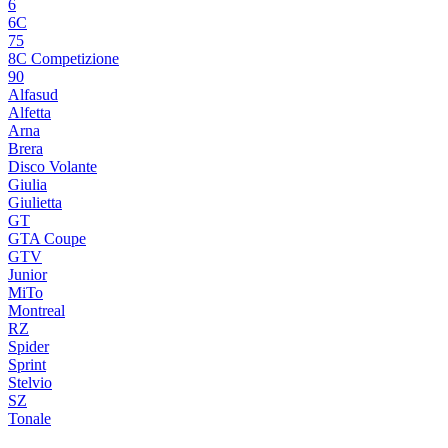
6
6C
75
8C Competizione
90
Alfasud
Alfetta
Arna
Brera
Disco Volante
Giulia
Giulietta
GT
GTA Coupe
GTV
Junior
MiTo
Montreal
RZ
Spider
Sprint
Stelvio
SZ
Tonale