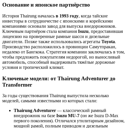
Основание и японское партнёрство
История Thairung началась
в 1993 году
, когда тайские
инвесторы в сотрудничестве с японскими и корейскими
компаниями основали завод для выпуска внедорожников.
Ключевым партнёром стала компания
Isuzu
, предоставившая
лицензию на проверенные рамные шасси и дизельные
двигатели. Позже также использовались агрегаты
Toyota
.
Производство расположилось в провинции Самутпракан,
недалеко от Бангкока. Стратегия компании заключалась в том,
чтобы предложить покупателям недорогой, но выносливый
автомобиль, способный выдерживать тяжёлые дорожные
условия и тропический климат.
Ключевые модели: от Thairung Adventurer до
Transformer
За годы существования Thairung выпустила несколько
моделей, самыми известными из которых стали:
Thairung Adventurer
— классический рамный
внедорожник на базе
Isuzu MU-7
(он же Isuzu D-Max
первого поколения). Отличался утилитарным дизайном,
мощной рамой, полным приводом и дизельным