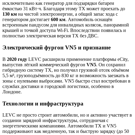
исключительно как генератор для подзарядки батареи
ёмкостью 31 кВт·ч. Благодаря этому TX может проехать до
130 км
на чистой электроэнергии, а общий запас хода с
генератором достигает
600 км
. Автомобиль оснащён
встроенным пандусом для инвалидных колясок, панорамной
крышей и точкой доступа Wi-Fi. Впоследствии появилась и
полностью электрическая версия TX без ДВС.
Электрический фургон VN5 и признание
В
2020 году
LEVC расширила применение платформы eCity,
выпустив лёгкий коммерческий фургон
VN5
. Он сохранил
гибридную систему TX, но получил грузовой отсек объёмом
5,5 м³, грузоподъёмность до 830 кг и возможность заезжать в
зоны с нулевыми выбросами. VN5 быстро стал востребован в
службах доставки и городской логистики, особенно в
Лондоне.
Технологии и инфраструктура
LEVC не просто строит автомобили, но и активно участвует в
создании зарядной инфраструктуры, сотрудничая с
энергетическими компаниями. Автомобили TX и VN5
поддерживают как медленную, так и быструю зарядку (до 50