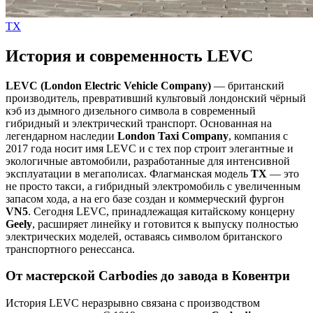
TX
История и современность LEVC
LEVC (London Electric Vehicle Company)
— британский
производитель, превративший культовый лондонский чёрный
кэб из дымного дизельного символа в современный
гибридный и электрический транспорт. Основанная на
легендарном наследии
London Taxi Company
, компания с
2017 года носит имя LEVC и с тех пор строит элегантные и
экологичные автомобили, разработанные для интенсивной
эксплуатации в мегаполисах. Флагманская модель
TX
— это
не просто такси, а гибридный электромобиль с увеличенным
запасом хода, а на его базе создан и коммерческий фургон
VN5
. Сегодня LEVC, принадлежащая китайскому концерну
Geely
, расширяет линейку и готовится к выпуску полностью
электрических моделей, оставаясь символом британского
транспортного ренессанса.
От мастерской Carbodies до завода в Ковентри
История LEVC неразрывно связана с производством