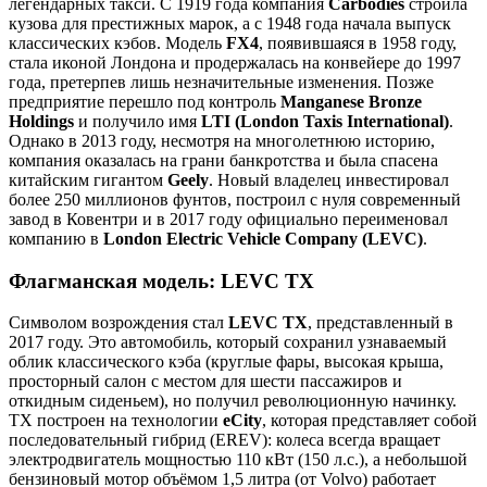
легендарных такси. С 1919 года компания
Carbodies
строила
кузова для престижных марок, а с 1948 года начала выпуск
классических кэбов. Модель
FX4
, появившаяся в 1958 году,
стала иконой Лондона и продержалась на конвейере до 1997
года, претерпев лишь незначительные изменения. Позже
предприятие перешло под контроль
Manganese Bronze
Holdings
и получило имя
LTI (London Taxis International)
.
Однако в 2013 году, несмотря на многолетнюю историю,
компания оказалась на грани банкротства и была спасена
китайским гигантом
Geely
. Новый владелец инвестировал
более 250 миллионов фунтов, построил с нуля современный
завод в Ковентри и в 2017 году официально переименовал
компанию в
London Electric Vehicle Company (LEVC)
.
Флагманская модель: LEVC TX
Символом возрождения стал
LEVC TX
, представленный в
2017 году. Это автомобиль, который сохранил узнаваемый
облик классического кэба (круглые фары, высокая крыша,
просторный салон с местом для шести пассажиров и
откидным сиденьем), но получил революционную начинку.
TX построен на технологии
eCity
, которая представляет собой
последовательный гибрид (EREV): колеса всегда вращает
электродвигатель мощностью 110 кВт (150 л.с.), а небольшой
бензиновый мотор объёмом 1,5 литра (от Volvo) работает