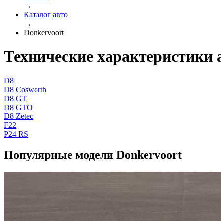
→
Каталог авто
→
Donkervoort
Технические характеристики 
D8
D8 Cosworth
D8 GT
D8 GTO
D8 Zetec
F22
P24 RS
Популярные модели Donkervoort