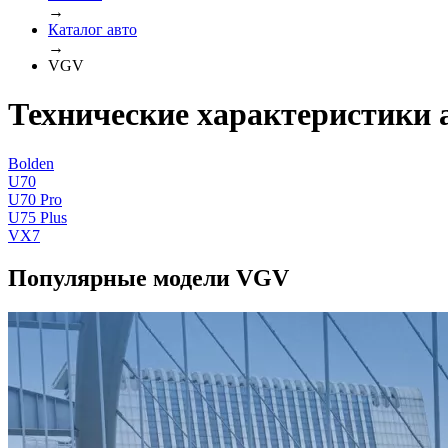
→
Каталог авто
→
VGV
Технические характеристики
Bolden
U70
U70 Pro
U75 Plus
VX7
Популярные модели VGV