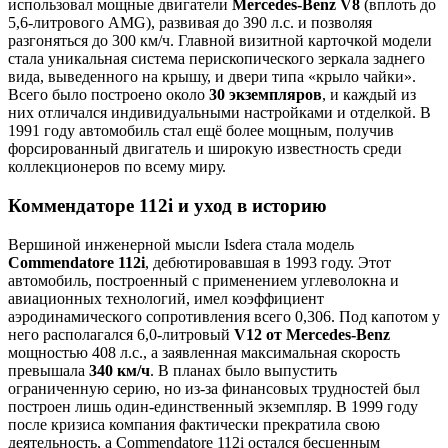
использовал мощные двигатели
Mercedes-Benz V8
(вплоть до
5,6-литрового AMG), развивая до 390 л.с. и позволяя
разгоняться до 300 км/ч. Главной визитной карточкой модели
стала уникальная система перископического зеркала заднего
вида, выведенного на крышу, и двери типа «крыло чайки».
Всего было построено около
30 экземпляров
, и каждый из
них отличался индивидуальными настройками и отделкой. В
1991 году автомобиль стал ещё более мощным, получив
форсированный двигатель и широкую известность среди
коллекционеров по всему миру.
Коммендаторе 112i и уход в историю
Вершиной инженерной мысли Isdera стала модель
Commendatore 112i
, дебютировавшая в 1993 году. Этот
автомобиль, построенный с применением углеволокна и
авиационных технологий, имел коэффициент
аэродинамического сопротивления всего 0,306. Под капотом у
него располагался 6,0-литровый
V12 от Mercedes-Benz
мощностью 408 л.с., а заявленная максимальная скорость
превышала
340 км/ч
. В планах было выпустить
ограниченную серию, но из-за финансовых трудностей был
построен лишь один-единственный экземпляр. В 1999 году
после кризиса компания фактически прекратила свою
деятельность, а Commendatore 112i остался бесценным