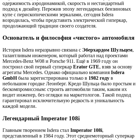
одержимость аэродинамикой, скорость и нестандартный
подход к дизайну. Пережив эпоху легендарных бензиновых
купе с перископическими зеркалами, сегодня Isdera
возродилась, чтобы представить электрический гиперкар,
продолжающий традиции своего создателя.
Основатель и философия «чистого» автомобиля
История Isdera неразрывно связана с
Эберхардом Шульцем
,
талантливым инженером, который работал над проектами
Mercedes-Benz W08 и Porsche 911. Ещё в 1969 году он
построил свой первый суперкар
Erator GTE
, взяв за основу
агрегаты Mercedes. Однако официально компания
Isdera
GmbH
была зарегистрирована только в
1982 году
в
небольшом городке Леонберг. Кредо Шульца было простым и
бескомпромиссным: строить автомобили таким, каким их
видит инженер, без оглядки на маркетологов. Такой подход
гарантировал исключительную редкость и уникальность
каждой модели.
Легендарный Imperator 108i
Главным творением Isdera стал
Imperator 108i
,
представленный в 1984 году. Этот среднемоторный суперкар