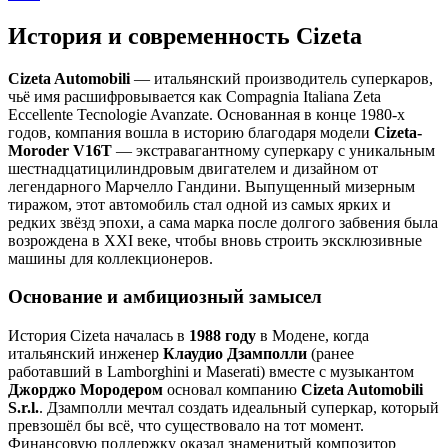
История и современность Cizeta
Cizeta Automobili
— итальянский производитель суперкаров,
чьё имя расшифровывается как Compagnia Italiana Zeta
Eccellente Tecnologie Avanzate. Основанная в конце 1980-х
годов, компания вошла в историю благодаря модели
Cizeta-
Moroder V16T
— экстравагантному суперкару с уникальным
шестнадцатицилиндровым двигателем и дизайном от
легендарного Марчелло Гандини. Выпущенный мизерным
тиражом, этот автомобиль стал одной из самых ярких и
редких звёзд эпохи, а сама марка после долгого забвения была
возрождена в XXI веке, чтобы вновь строить эксклюзивные
машины для коллекционеров.
Основание и амбициозный замысел
История Cizeta началась в
1988 году
в Модене, когда
итальянский инженер
Клаудио Дзамполли
(ранее
работавший в Lamborghini и Maserati) вместе с музыкантом
Джорджо Мородером
основал компанию
Cizeta Automobili
S.r.l.
. Дзамполли мечтал создать идеальный суперкар, который
превзошёл бы всё, что существовало на тот момент.
Финансовую поддержку оказал знаменитый композитор