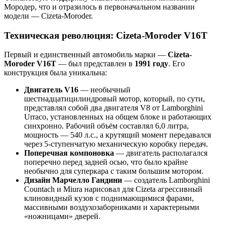
Мородер, что и отразилось в первоначальном названии
модели — Cizeta-Moroder.
Техническая революция: Cizeta-Moroder V16T
Первый и единственный автомобиль марки —
Cizeta-
Moroder V16T
— был представлен в
1991 году
. Его
конструкция была уникальна:
Двигатель V16
— необычный
шестнадцатицилиндровый мотор, который, по сути,
представлял собой два двигателя V8 от Lamborghini
Urraco, установленных на общем блоке и работающих
синхронно. Рабочий объём составлял 6,0 литра,
мощность — 540 л.с., а крутящий момент передавался
через 5-ступенчатую механическую коробку передач.
Поперечная компоновка
— двигатель располагался
поперечно перед задней осью, что было крайне
необычно для суперкара с таким большим мотором.
Дизайн Марчелло Гандини
— создатель Lamborghini
Countach и Miura нарисовал для Cizeta агрессивный
клиновидный кузов с поднимающимися фарами,
массивными воздухозаборниками и характерными
«ножницами» дверей.