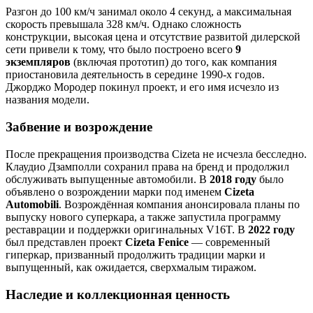
Разгон до 100 км/ч занимал около 4 секунд, а максимальная
скорость превышала 328 км/ч. Однако сложность
конструкции, высокая цена и отсутствие развитой дилерской
сети привели к тому, что было построено всего
9
экземпляров
(включая прототип) до того, как компания
приостановила деятельность в середине 1990-х годов.
Джорджо Мородер покинул проект, и его имя исчезло из
названия модели.
Забвение и возрождение
После прекращения производства Cizeta не исчезла бесследно.
Клаудио Дзамполли сохранил права на бренд и продолжил
обслуживать выпущенные автомобили. В
2018 году
было
объявлено о возрождении марки под именем
Cizeta
Automobili
. Возрождённая компания анонсировала планы по
выпуску нового суперкара, а также запустила программу
реставрации и поддержки оригинальных V16T. В
2022 году
был представлен проект
Cizeta Fenice
— современный
гиперкар, призванный продолжить традиции марки и
выпущенный, как ожидается, сверхмалым тиражом.
Наследие и коллекционная ценность