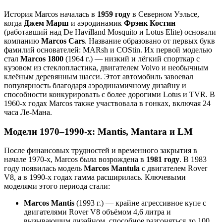
История Marcos началась в
1959 году
в Северном Уэльсе,
когда
Джем Марш
и аэродинамик
Фрэнк Костин
(работавший над De Havilland Mosquito и Lotus Elite) основали
компанию
Marcos Cars
. Название образовано от первых букв
фамилий основателей: MARsh и COStin. Их первой моделью
стал
Marcos 1800
(1964 г.) — низкий и лёгкий спорткар с
кузовом из стеклопластика, двигателем Volvo и необычным
клеёным деревянным шасси. Этот автомобиль завоевал
популярность благодаря аэродинамичному дизайну и
способности конкурировать с более дорогими Lotus и TVR. В
1960-х годах Marcos также участвовала в гонках, включая 24
часа Ле-Мана.
Модели 1970–1990-х: Mantis, Mantara и LM
После финансовых трудностей и временного закрытия в
начале 1970-х, Marcos была возрождена в
1981 году
. В 1983
году появилась модель
Marcos Mantula
с двигателем Rover
V8, а в 1990-х годах гамма расширилась. Ключевыми
моделями этого периода стали:
Marcos Mantis
(1993 г.) — крайне агрессивное купе с
двигателями Rover V8 объёмом 4,6 литра и
вызывающим дизайном, способное разгоняться до 100