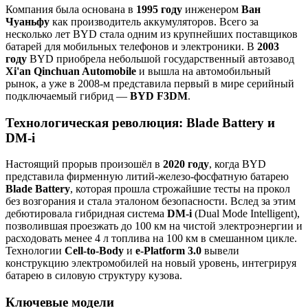
Компания была основана в
1995 году
инженером
Ван
Чуаньфу
как производитель аккумуляторов. Всего за
несколько лет BYD стала одним из крупнейших поставщиков
батарей для мобильных телефонов и электроники. В
2003
году
BYD приобрела небольшой государственный автозавод
Xi'an Qinchuan Automobile
и вышла на автомобильный
рынок, а уже в 2008-м представила первый в мире серийный
подключаемый гибрид —
BYD F3DM
.
Технологическая революция: Blade Battery и
DM-i
Настоящий прорыв произошёл в
2020 году
, когда BYD
представила фирменную литий-железо-фосфатную батарею
Blade Battery
, которая прошла строжайшие тесты на прокол
без возгорания и стала эталоном безопасности. Вслед за этим
дебютировала гибридная система
DM-i
(Dual Mode Intelligent),
позволившая проезжать до 100 км на чистой электроэнергии и
расходовать менее 4 л топлива на 100 км в смешанном цикле.
Технологии
Cell-to-Body
и
e-Platform 3.0
вывели
конструкцию электромобилей на новый уровень, интегрируя
батарею в силовую структуру кузова.
Ключевые модели