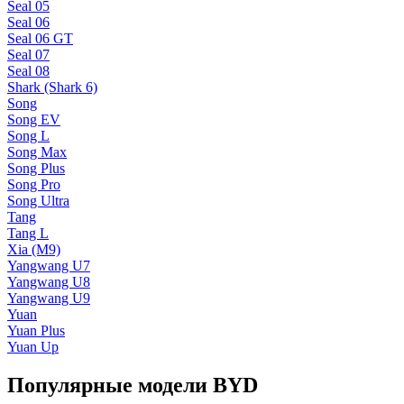
Seal 05
Seal 06
Seal 06 GT
Seal 07
Seal 08
Shark (Shark 6)
Song
Song EV
Song L
Song Max
Song Plus
Song Pro
Song Ultra
Tang
Tang L
Xia (M9)
Yangwang U7
Yangwang U8
Yangwang U9
Yuan
Yuan Plus
Yuan Up
Популярные модели BYD