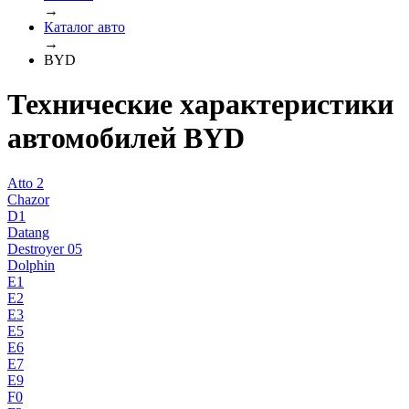
→
Каталог авто
→
BYD
Технические характеристики
автомобилей BYD
Atto 2
Chazor
D1
Datang
Destroyer 05
Dolphin
E1
E2
E3
E5
E6
E7
E9
F0