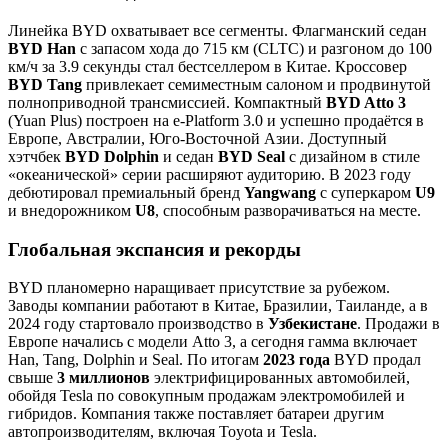
Линейка BYD охватывает все сегменты. Флагманский седан
BYD Han
с запасом хода до 715 км (CLTC) и разгоном до 100
км/ч за 3.9 секунды стал бестселлером в Китае. Кроссовер
BYD Tang
привлекает семиместным салоном и продвинутой
полноприводной трансмиссией. Компактный
BYD Atto 3
(Yuan Plus) построен на e-Platform 3.0 и успешно продаётся в
Европе, Австралии, Юго-Восточной Азии. Доступный
хэтчбек
BYD Dolphin
и седан
BYD Seal
с дизайном в стиле
«океанической» серии расширяют аудиторию. В 2023 году
дебютировал премиальный бренд
Yangwang
с суперкаром
U9
и внедорожником
U8
, способным разворачиваться на месте.
Глобальная экспансия и рекорды
BYD планомерно наращивает присутствие за рубежом.
Заводы компании работают в Китае, Бразилии, Таиланде, а в
2024 году стартовало производство в
Узбекистане
. Продажи в
Европе начались с модели Atto 3, а сегодня гамма включает
Han, Tang, Dolphin и Seal. По итогам
2023 года
BYD продал
свыше
3 миллионов
электрифицированных автомобилей,
обойдя Tesla по совокупным продажам электромобилей и
гибридов. Компания также поставляет батареи другим
автопроизводителям, включая Toyota и Tesla.