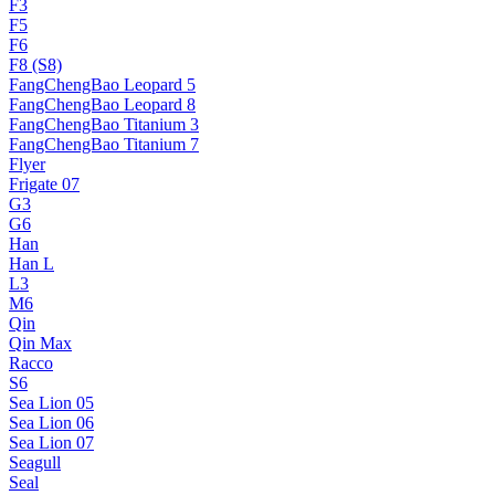
F3
F5
F6
F8 (S8)
FangChengBao Leopard 5
FangChengBao Leopard 8
FangChengBao Titanium 3
FangChengBao Titanium 7
Flyer
Frigate 07
G3
G6
Han
Han L
L3
M6
Qin
Qin Max
Racco
S6
Sea Lion 05
Sea Lion 06
Sea Lion 07
Seagull
Seal