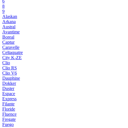
6
8
9
Alaskan
Arkana
Austral
Avantime
Boreal
Captur
Caravelle
Celtaquatre
City K-ZE
Clio
Clio RS
Clio V6
Dauphine
Dokker
Duster
Espace
Express
Filante
Floride
Fluence
Fregate
Fuego