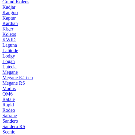
Grand Koleos
Kadjar
Kangoo
Kaptur
Kardian
Kiger
Koleos
KWID
Laguna
Latitude
Lodgy
Logan
Lutecia
Megane
Megane E-Tech
Megane RS
Modus
QM6
Rafale
Rapid
Rodeo
Safrane
Sandero
Sandero RS
Scenic