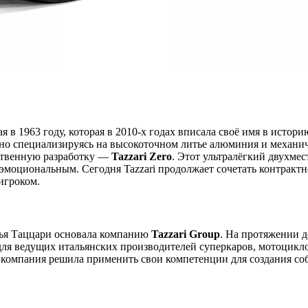
в 1963 году, которая в 2010-х годах вписала своё имя в истор
о специализируясь на высокоточном литье алюминия и механичес
бственную разработку —
Tazzari Zero
. Этот ультралёгкий двухме
 эмоциональным. Сегодня Tazzari продолжает сочетать контракт
игроком.
мья Таццари основала компанию
Tazzari Group
. На протяжении 
 для ведущих итальянских производителей суперкаров, мотоцик
в компания решила применить свои компетенции для создания со