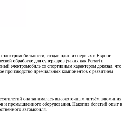
ию электромобильности, создав один из первых в Европе
кой обработке для суперкаров (таких как Ferrari и
стный электромобиль со спортивным характером доказал, что
ное производство премиальных компонентов с развитием
десятилетий она занималась высокоточным литьём алюминия
лов и промышленного оборудования. Накопив богатый опыт в
бственного автомобиля.