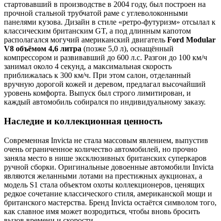
стартовавший в производстве в 2004 году, был построен на
прочной стальной трубчатой раме с углеволоконными
панелями кузова. Дизайн в стиле «ретро-футуризм» отсылал к
классическим британским GT, а под длинным капотом
располагался могучий американский двигатель
Ford Modular
V8 объёмом 4,6 литра
(позже 5,0 л), оснащённый
компрессором и развивавший до 600 л.с. Разгон до 100 км/ч
занимал около 4 секунд, а максимальная скорость
приближалась к 300 км/ч. При этом салон, отделанный
вручную дорогой кожей и деревом, предлагал высочайший
уровень комфорта. Выпуск был строго лимитирован, и
каждый автомобиль собирался по индивидуальному заказу.
Наследие и коллекционная ценность
Современная Invicta не стала массовым явлением, выпустив
очень ограниченное количество автомобилей, но прочно
заняла место в нише эксклюзивных британских суперкаров
ручной сборки. Оригинальные довоенные автомобили Invicta
являются желанными лотами на престижных аукционах, а
модель S1 стала объектом охоты коллекционеров, ценящих
редкое сочетание классического стиля, американской мощи и
британского мастерства. Бренд Invicta остаётся символом того,
как славное имя может возродиться, чтобы вновь бросить
вызов времени и скорости.