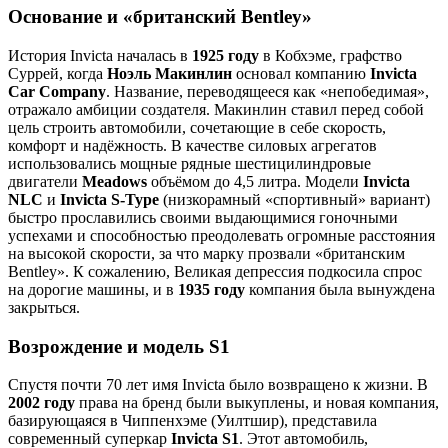
Основание и «британский Bentley»
История Invicta началась в
1925 году
в Кобхэме, графство
Суррей, когда
Ноэль Макинлин
основал компанию
Invicta
Car Company
. Название, переводящееся как «непобедимая»,
отражало амбиции создателя. Макинлин ставил перед собой
цель строить автомобили, сочетающие в себе скорость,
комфорт и надёжность. В качестве силовых агрегатов
использовались мощные рядные шестицилиндровые
двигатели
Meadows
объёмом до 4,5 литра. Модели
Invicta
NLC
и
Invicta S-Type
(низкорамный «спортивный» вариант)
быстро прославились своими выдающимися гоночными
успехами и способностью преодолевать огромные расстояния
на высокой скорости, за что марку прозвали «британским
Bentley». К сожалению, Великая депрессия подкосила спрос
на дорогие машины, и в
1935 году
компания была вынуждена
закрыться.
Возрождение и модель S1
Спустя почти 70 лет имя Invicta было возвращено к жизни. В
2002 году
права на бренд были выкуплены, и новая компания,
базирующаяся в Чиппенхэме (Уилтшир), представила
современный суперкар
Invicta S1
. Этот автомобиль,