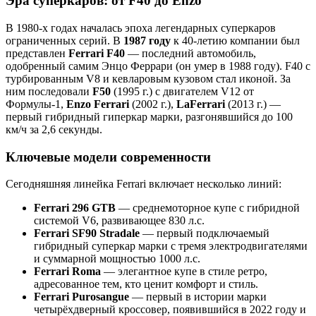
Эра суперкаров: от F40 до Enzo
В 1980-х годах началась эпоха легендарных суперкаров
ограниченных серий. В
1987 году
к 40-летию компании был
представлен
Ferrari F40
— последний автомобиль,
одобренный самим Энцо Феррари (он умер в 1988 году). F40 с
турбированным V8 и кевларовым кузовом стал иконой. За
ним последовали
F50
(1995 г.) с двигателем V12 от
Формулы-1,
Enzo Ferrari
(2002 г.),
LaFerrari
(2013 г.) —
первый гибридный гиперкар марки, разгонявшийся до 100
км/ч за 2,6 секунды.
Ключевые модели современности
Сегодняшняя линейка Ferrari включает несколько линий:
Ferrari 296 GTB
— среднемоторное купе с гибридной
системой V6, развивающее 830 л.с.
Ferrari SF90 Stradale
— первый подключаемый
гибридный суперкар марки с тремя электродвигателями
и суммарной мощностью 1000 л.с.
Ferrari Roma
— элегантное купе в стиле ретро,
адресованное тем, кто ценит комфорт и стиль.
Ferrari Purosangue
— первый в истории марки
четырёхдверный кроссовер, появившийся в 2022 году и