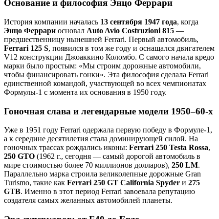
Основание и философия Энцо Феррари
История компании началась
13 сентября 1947 года
, когда
Энцо Феррари
основал
Auto Avio Costruzioni 815
—
предшественницу нынешней Ferrari. Первый автомобиль,
Ferrari 125 S
, появился в том же году и оснащался двигателем
V12 конструкции Джоаккино Коломбо. С самого начала кредо
марки было простым: «Мы строим дорожные автомобили,
чтобы финансировать гонки». Эта философия сделала Ferrari
единственной командой, участвующей во всех чемпионатах
Формулы-1 с момента их основания в 1950 году.
Гоночная слава и легендарные модели 1950–60-х
Уже в 1951 году Ferrari одержала первую победу в Формуле-1,
а к середине десятилетия стала доминирующей силой. На
гоночных трассах рождались иконы:
Ferrari 250 Testa Rossa
,
250 GTO
(1962 г., сегодня — самый дорогой автомобиль в
мире стоимостью более 70 миллионов долларов),
250 LM
.
Параллельно марка строила великолепные дорожные Gran
Turismo, такие как
Ferrari 250 GT California Spyder
и
275
GTB
. Именно в этот период Ferrari завоевала репутацию
создателя самых желанных автомобилей планеты.