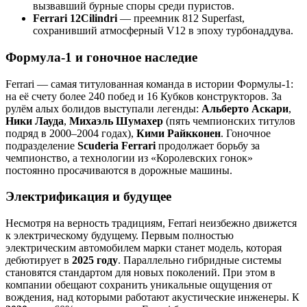
вызвавший бурные споры среди пуристов.
Ferrari 12Cilindri
— преемник 812 Superfast,
сохранивший атмосферный V12 в эпоху турбонаддува.
Формула-1 и гоночное наследие
Ferrari — самая титулованная команда в истории Формулы-1:
на её счету более 240 побед и 16 Кубков конструкторов. За
рулём алых болидов выступали легенды:
Альберто Аскари
,
Ники Лауда
,
Михаэль Шумахер
(пять чемпионских титулов
подряд в 2000–2004 годах),
Кими Райкконен
. Гоночное
подразделение
Scuderia Ferrari
продолжает борьбу за
чемпионство, а технологии из «Королевских гонок»
постоянно просачиваются в дорожные машины.
Электрификация и будущее
Несмотря на верность традициям, Ferrari неизбежно движется
к электрическому будущему. Первым полностью
электрическим автомобилем марки станет модель, которая
дебютирует в
2025 году
. Параллельно гибридные системы
становятся стандартом для новых поколений. При этом в
компании обещают сохранить уникальные ощущения от
вождения, над которыми работают акустические инженеры. К