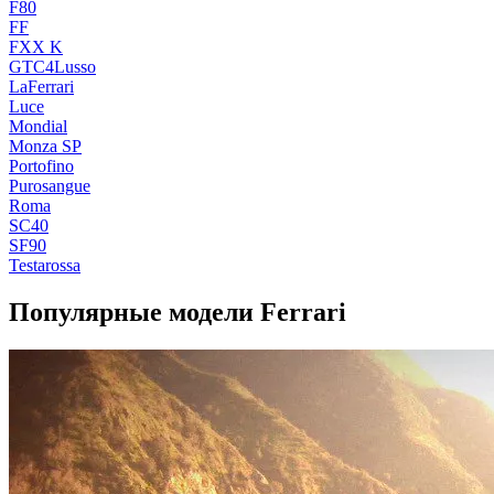
F80
FF
FXX K
GTC4Lusso
LaFerrari
Luce
Mondial
Monza SP
Portofino
Purosangue
Roma
SC40
SF90
Testarossa
Популярные модели Ferrari