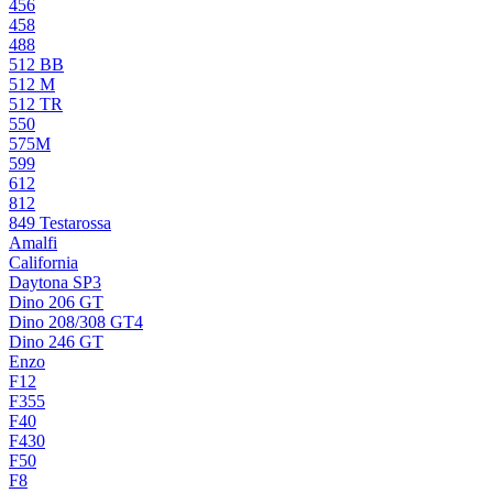
456
458
488
512 BB
512 M
512 TR
550
575M
599
612
812
849 Testarossa
Amalfi
California
Daytona SP3
Dino 206 GT
Dino 208/308 GT4
Dino 246 GT
Enzo
F12
F355
F40
F430
F50
F8