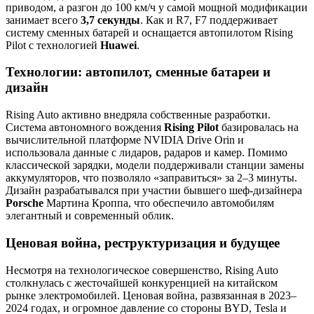
приводом, а разгон до 100 км/ч у самой мощной модификации
занимает всего
3,7 секунды
. Как и R7, F7 поддерживает
систему сменных батарей и оснащается автопилотом Rising
Pilot с технологией
Huawei
.
Технологии: автопилот, сменные батареи и
дизайн
Rising Auto активно внедряла собственные разработки.
Система автономного вождения
Rising Pilot
базировалась на
вычислительной платформе NVIDIA Drive Orin и
использовала данные с лидаров, радаров и камер. Помимо
классической зарядки, модели поддерживали станции замены
аккумуляторов, что позволяло «заправиться» за 2–3 минуты.
Дизайн разрабатывался при участии бывшего шеф-дизайнера
Porsche
Мартина Кроппа, что обеспечило автомобилям
элегантный и современный облик.
Ценовая война, реструктуризация и будущее
Несмотря на технологическое совершенство, Rising Auto
столкнулась с жесточайшей конкуренцией на китайском
рынке электромобилей. Ценовая война, развязанная в 2023–
2024 годах, и огромное давление со стороны BYD, Tesla и