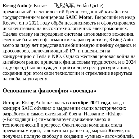
Rising Auto
(в Китае — 飞凡汽车, Fēifán Qìchē) —
премиальный электрический бренд, созданный китайским
государственным концерном
SAIC Motor
. Выросший из недр
Roewe, он в 2021 году обрёл независимость и сфокусировался
исключительно на высокотехнологичных электромобилях.
Сделав ставку на передовые системы автономного вождения,
сменные батареи и флагманские характеристики, Rising Auto
всего за пару лет представил амбициозную линейку седанов и
кроссоверов, включая мощный
F7
, и нацелился на
конкуренцию с Tesla и NIO. Однако жёсткая ценовая война на
китайском рынке привела к финансовым трудностям, и в 2024
году бренд был вынужден пройти через реструктуризацию,
сохранив при этом свои технологии и стремление вернуться
на глобальную арену.
Основание и философия «восхода»
История Rising Auto началась
в октябре 2021 года
, когда
концерн SAIC объявил о выделении своих электрических
разработок в самостоятельный бренд. Название «Rising»
(«Восходящий») символизирует движение вверх и
технологический прогресс. Фактически компания стала
преемником идей, заложенных ранее под маркой
Roewe
, но
получила полную свободу в создании «умных» автомобилей.