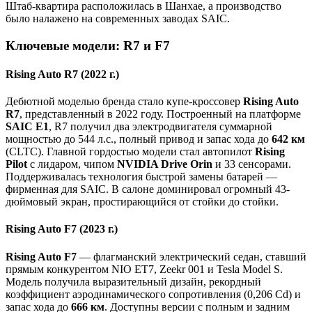
Штаб-квартира расположилась в Шанхае, а производство
было налажено на современных заводах SAIC.
Ключевые модели: R7 и F7
Rising Auto R7 (2022 г.)
Дебютной моделью бренда стало купе-кроссовер
Rising Auto
R7
, представленный в 2022 году. Построенный на платформе
SAIC E1
, R7 получил два электродвигателя суммарной
мощностью до 544 л.с., полный привод и запас хода до
642 км
(CLTC). Главной гордостью модели стал автопилот
Rising
Pilot
с лидаром, чипом
NVIDIA Drive Orin
и 33 сенсорами.
Поддерживалась технология быстрой замены батарей —
фирменная для SAIC. В салоне доминировал огромный 43-
дюймовый экран, простирающийся от стойки до стойки.
Rising Auto F7 (2023 г.)
Rising Auto F7
— флагманский электрический седан, ставший
прямым конкурентом NIO ET7, Zeekr 001 и Tesla Model S.
Модель получила выразительный дизайн, рекордный
коэффициент аэродинамического сопротивления (0,206 Cd) и
запас хода до
666 км
. Доступны версии с полным и задним