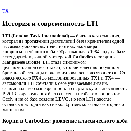
TX
История и современность LTI
LTI (London Taxis International)
— британская компания,
которая на протяжении десятилетий была хранителем одной
из самых узнаваемых транспортных икон мира —
лондонского чёрного кэба. Образованная в 1984 году на базе
легендарной кузовной мастерской
Carbodies
и холдинга
Manganese Bronze
, LTI стала синонимом
цельнометаллического такси, которое колесило по улицам
британской столицы и экспортировалось в десятки стран. От
классического
FX4
до модернизированных
TX1
и
TX4
—
автомобили LTI сочетали в себе узнаваемый дизайн,
феноменальную манёвренность и спартанскую выносливость.
В 2013 году компания была спасена китайским концерном
Geely и на её базе создана
LEVC
, но имя LTI навсегда
осталось в истории как символ британского таксомоторного
мастерства.
Корни в Carbodies: рождение классического кэба