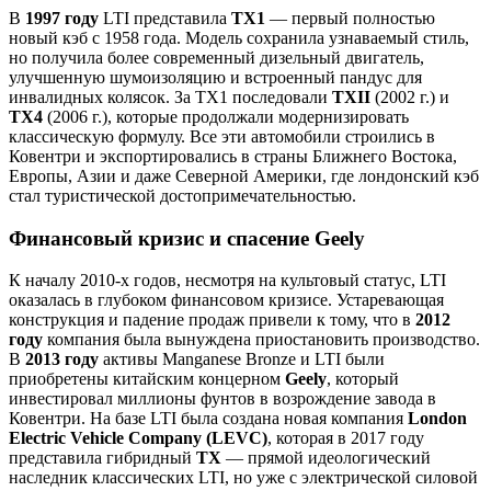
В
1997 году
LTI представила
TX1
— первый полностью
новый кэб с 1958 года. Модель сохранила узнаваемый стиль,
но получила более современный дизельный двигатель,
улучшенную шумоизоляцию и встроенный пандус для
инвалидных колясок. За TX1 последовали
TXII
(2002 г.) и
TX4
(2006 г.), которые продолжали модернизировать
классическую формулу. Все эти автомобили строились в
Ковентри и экспортировались в страны Ближнего Востока,
Европы, Азии и даже Северной Америки, где лондонский кэб
стал туристической достопримечательностью.
Финансовый кризис и спасение Geely
К началу 2010-х годов, несмотря на культовый статус, LTI
оказалась в глубоком финансовом кризисе. Устаревающая
конструкция и падение продаж привели к тому, что в
2012
году
компания была вынуждена приостановить производство.
В
2013 году
активы Manganese Bronze и LTI были
приобретены китайским концерном
Geely
, который
инвестировал миллионы фунтов в возрождение завода в
Ковентри. На базе LTI была создана новая компания
London
Electric Vehicle Company (LEVC)
, которая в 2017 году
представила гибридный
TX
— прямой идеологический
наследник классических LTI, но уже с электрической силовой