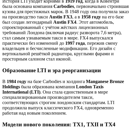
История LTI уходит корнями в
1919 год
, когда в Ковентри
была основана компания
Carbodies
, первоначально строившая
кузова для престижных марок. В 1948 году она получила заказ
на производство такси
Austin FX3
, а в
1958 году
на его базе
был создан легендарный
Austin FX4
. Этот автомобиль,
спроектированный с учётом жёстких лицензионных
требований Лондона (включая радиус разворота 7,6 метра),
стал самым узнаваемым такси в мире. FX4 выпускался
практически без изменений до
1997 года
, пережив смену
владельцев и бесчисленные модификации. Его дизайн с
вертикальной решёткой радиатора, круглыми фарами и
просторным салоном стал иконой.
Образование LTI и эра реорганизации
В
1984 году
на базе Carbodies и холдинга
Manganese Bronze
Holdings
была образована компания
London Taxis
International (LTI)
. Она стала единственным в мире
специализированным производителем такси,
соответствующих строгим лондонским стандартам. LTI
продолжила выпуск классического FX4, одновременно
работая над новым поколением.
Модели нового поколения: TX1, TXII и TX4