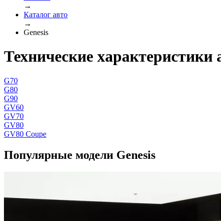
→
Каталог авто
→
Genesis
Технические характеристики 
G70
G80
G90
GV60
GV70
GV80
GV80 Coupe
Популярные модели Genesis