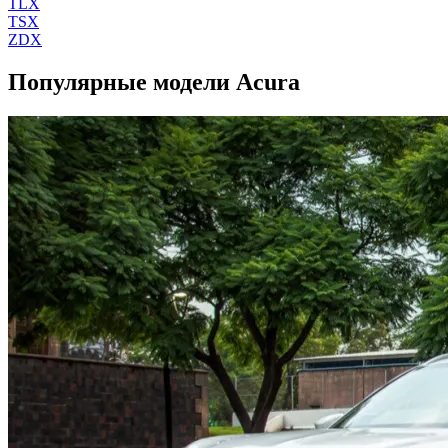
TLX
TSX
ZDX
Популярные модели Acura