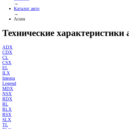
→
Каталог авто
→
Acura
Технические характеристики 
ADX
CDX
CL
CSX
EL
ILX
Integra
Legend
MDX
NSX
RDX
RL
RLX
RSX
SLX
TL