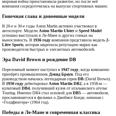
мировая война приостановила развитие, но после неё
компания сосредоточилась на выпуске спортивных машин.
Гоночная слава и довоенные модели
В 20-е и 30-е годы Aston Martin активно участвовал в
автоспорте. Модели
Aston Martin Ulster
и
Speed Model
успешно выступали в Ле-Мане и других гонках на
выносливость. В
1936 году
компания представила модель
2-
Litre Sports
, которая закрепила репутацию марки как
производителя быстрых и элегантных автомобилей.
Эра David Brown и рождение DB
Переломный момент наступил в
1947 году
, когда компанию
приобрёл промышленник
Дэвид Браун
. Под его
руководством началась легендарная серия
DB
(David Brown).
В
1950 году
дебютировал
Aston Martin DB2
, а в 1958-м —
культовый
DB4
, получивший кузов от итальянского ателье
Touring. Именно DB4 стал основой для
DB5
— автомобиля,
прославившегося в фильмах о Джеймсе Бонде, начиная с
«Голдфингера» (1964 год).
Победы в Ле-Мане и современная классика