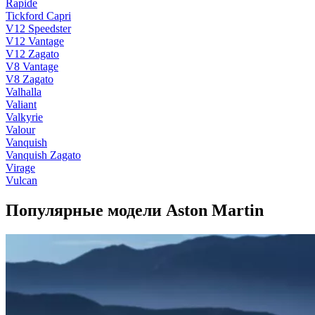
Rapide
Tickford Capri
V12 Speedster
V12 Vantage
V12 Zagato
V8 Vantage
V8 Zagato
Valhalla
Valiant
Valkyrie
Valour
Vanquish
Vanquish Zagato
Virage
Vulcan
Популярные модели Aston Martin