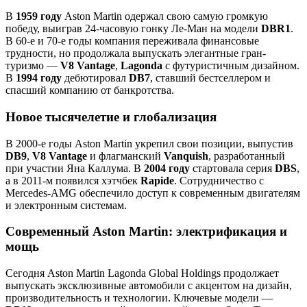
В
1959 году
Aston Martin одержал свою самую громкую
победу, выиграв 24-часовую гонку Ле-Ман на модели
DBR1
.
В 60-е и 70-е годы компания переживала финансовые
трудности, но продолжала выпускать элегантные гран-
туризмо —
V8 Vantage
,
Lagonda
с футуристичным дизайном.
В
1994 году
дебютировал
DB7
, ставший бестселлером и
спасший компанию от банкротства.
Новое тысячелетие и глобализация
В 2000-е годы Aston Martin укрепил свои позиции, выпустив
DB9
,
V8 Vantage
и флагманский
Vanquish
, разработанный
при участии Яна Каллума. В
2004 году
стартовала серия
DBS
,
а в 2011-м появился хэтчбек
Rapide
. Сотрудничество с
Mercedes-AMG обеспечило доступ к современным двигателям
и электронным системам.
Современный Aston Martin: электрификация и
мощь
Сегодня Aston Martin Lagonda Global Holdings продолжает
выпускать эксклюзивные автомобили с акцентом на дизайн,
производительность и технологии. Ключевые модели —