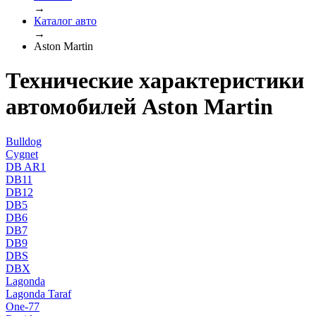
→
Каталог авто
→
Aston Martin
Технические характеристики
автомобилей Aston Martin
Bulldog
Cygnet
DB AR1
DB11
DB12
DB5
DB6
DB7
DB9
DBS
DBX
Lagonda
Lagonda Taraf
One-77