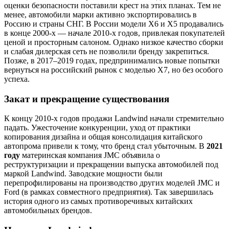
оценки безопасности поставили крест на этих планах. Тем не
менее, автомобили марки активно экспортировались в
Россию и страны СНГ. В России модели X6 и X5 продавались
в конце 2000-х — начале 2010-х годов, привлекая покупателей
ценой и просторным салоном. Однако низкое качество сборки
и слабая дилерская сеть не позволили бренду закрепиться.
Позже, в 2017–2019 годах, предпринимались новые попытки
вернуться на российский рынок с моделью X7, но без особого
успеха.
Закат и прекращение существования
К концу 2010-х годов продажи Landwind начали стремительно
падать. Ужесточение конкуренции, уход от практики
копирования дизайна и общая консолидация китайского
автопрома привели к тому, что бренд стал убыточным. В
2021
году
материнская компания JMC объявила о
реструктуризации и прекращении выпуска автомобилей под
маркой Landwind. Заводские мощности были
перепрофилированы на производство других моделей JMC и
Ford (в рамках совместного предприятия). Так завершилась
история одного из самых противоречивых китайских
автомобильных брендов.