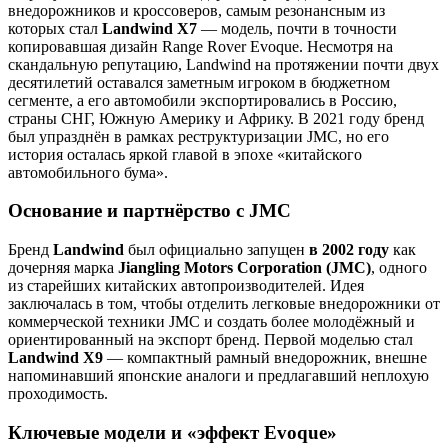
внедорожников и кроссоверов, самым резонансным из
которых стал
Landwind X7
— модель, почти в точности
копировавшая дизайн Range Rover Evoque. Несмотря на
скандальную репутацию, Landwind на протяжении почти двух
десятилетий оставался заметным игроком в бюджетном
сегменте, а его автомобили экспортировались в Россию,
страны СНГ, Южную Америку и Африку. В 2021 году бренд
был упразднён в рамках реструктуризации JMC, но его
история осталась яркой главой в эпохе «китайского
автомобильного бума».
Основание и партнёрство с JMC
Бренд
Landwind
был официально запущен
в 2002 году
как
дочерняя марка
Jiangling Motors Corporation (JMC)
, одного
из старейших китайских автопроизводителей. Идея
заключалась в том, чтобы отделить легковые внедорожники от
коммерческой техники JMC и создать более молодёжный и
ориентированный на экспорт бренд. Первой моделью стал
Landwind X9
— компактный рамный внедорожник, внешне
напоминавший японские аналоги и предлагавший неплохую
проходимость.
Ключевые модели и «эффект Evoque»