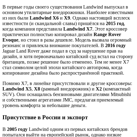
В первые годы своего существования Landwind выпускал в
основном утилитарные внедорожники. Наиболее известными
из них были
Landwind X6
и
X9
. Однако настоящий всплеск
известности (и скандальной славы) пришёлся на
2015 год
,
когда компания представила
Landwind X7
. Этот кроссовер
практически полностью копировал дизайн
Range Rover
Evoque
, но стоил в разы дешевле. Модель вызвала огромный
резонанс и привлекла внимание покупателей. В
2016 году
Jaguar Land Rover даже подал в суд за нарушение прав на
дизайн, и хотя первоначально китайский суд встал на сторону
британцев, позже решение было отменено. Тем не менее X7
стал символом целой эпохи китайского автопрома, когда
копирование дизайна было распространённой практикой.
Помимо X7, в линейке присутствовали и другие кроссоверы:
Landwind X5
,
X8
(рамный внедорожник) и
X2
(компактный
SUV). Они оснащались бензиновыми двигателями Mitsubishi
и собственными агрегатами JMC, предлагая приемлемый
уровень комфорта за небольшие деньги.
Присутствие в России и экспорт
В
2005 году
Landwind одним из первых китайских брендов
попытался выйти на европейский рынок, однако низкие