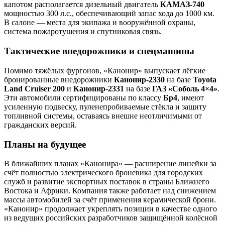
капотом располагается дизельный двигатель
КАМАЗ-740
мощностью 300 л.с., обеспечивающий запас хода до 1000 км.
В салоне — места для экипажа и вооружённой охраны,
система пожаротушения и спутниковая связь.
Тактические внедорожники и спецмашины
Помимо тяжёлых фургонов, «Канонир» выпускает лёгкие
бронированные внедорожники
Канонир-2330
на базе
Toyota
Land Cruiser 200
и
Канонир-2331
на базе
ГАЗ «Соболь 4×4»
.
Эти автомобили сертифицированы по классу
Бр4
, имеют
усиленную подвеску, пуленепробиваемые стёкла и защиту
топливной системы, оставаясь внешне неотличимыми от
гражданских версий.
Планы на будущее
В ближайших планах «Канонира» — расширение линейки за
счёт полностью электрического броневика для городских
служб и развитие экспортных поставок в страны Ближнего
Востока и Африки. Компания также работает над снижением
массы автомобилей за счёт применения керамической брони.
«Канонир» продолжает укреплять позиции в качестве одного
из ведущих российских разработчиков защищённой колёсной