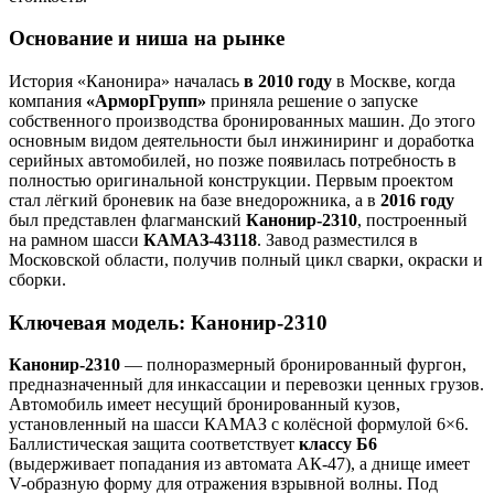
Основание и ниша на рынке
История «Канонира» началась
в 2010 году
в Москве, когда
компания
«АрморГрупп»
приняла решение о запуске
собственного производства бронированных машин. До этого
основным видом деятельности был инжиниринг и доработка
серийных автомобилей, но позже появилась потребность в
полностью оригинальной конструкции. Первым проектом
стал лёгкий броневик на базе внедорожника, а в
2016 году
был представлен флагманский
Канонир-2310
, построенный
на рамном шасси
КАМАЗ-43118
. Завод разместился в
Московской области, получив полный цикл сварки, окраски и
сборки.
Ключевая модель: Канонир-2310
Канонир-2310
— полноразмерный бронированный фургон,
предназначенный для инкассации и перевозки ценных грузов.
Автомобиль имеет несущий бронированный кузов,
установленный на шасси КАМАЗ с колёсной формулой 6×6.
Баллистическая защита соответствует
классу Б6
(выдерживает попадания из автомата АК-47), а днище имеет
V-образную форму для отражения взрывной волны. Под