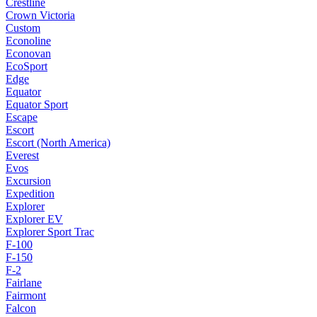
Crestline
Crown Victoria
Custom
Econoline
Econovan
EcoSport
Edge
Equator
Equator Sport
Escape
Escort
Escort (North America)
Everest
Evos
Excursion
Expedition
Explorer
Explorer EV
Explorer Sport Trac
F-100
F-150
F-2
Fairlane
Fairmont
Falcon