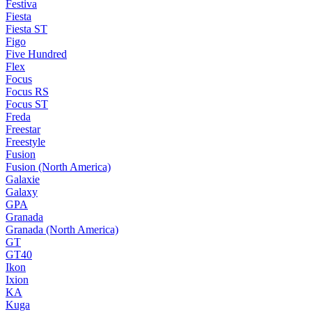
Festiva
Fiesta
Fiesta ST
Figo
Five Hundred
Flex
Focus
Focus RS
Focus ST
Freda
Freestar
Freestyle
Fusion
Fusion (North America)
Galaxie
Galaxy
GPA
Granada
Granada (North America)
GT
GT40
Ikon
Ixion
KA
Kuga