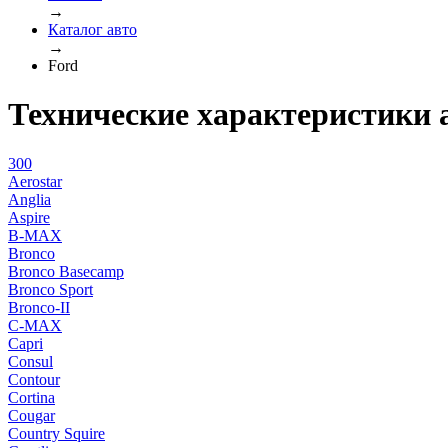
→
Каталог авто
→
Ford
Технические характеристики 
300
Aerostar
Anglia
Aspire
B-MAX
Bronco
Bronco Basecamp
Bronco Sport
Bronco-II
C-MAX
Capri
Consul
Contour
Cortina
Cougar
Country Squire