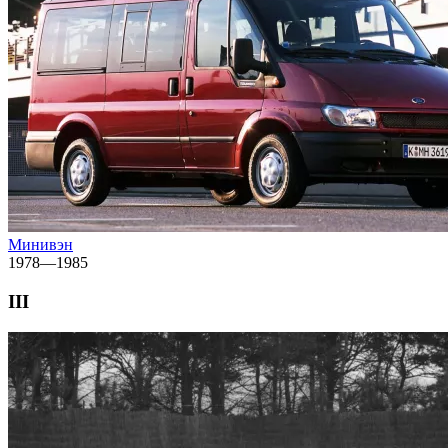
Минивэн
1978—1985
III