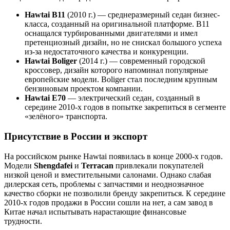
Hawtai B11
(2010 г.) — среднеразмерный седан бизнес-
класса, созданный на оригинальной платформе. B11
оснащался турбированными двигателями и имел
претенциозный дизайн, но не снискал большого успеха
из-за недостаточного качества и конкуренции.
Hawtai Boliger
(2014 г.) — современный городской
кроссовер, дизайн которого напоминал популярные
европейские модели. Boliger стал последним крупным
бензиновым проектом компании.
Hawtai E70
— электрический седан, созданный в
середине 2010-х годов в попытке закрепиться в сегменте
«зелёного» транспорта.
Присутствие в России и экспорт
На российском рынке Hawtai появилась в конце 2000-х годов.
Модели
Shengdafei
и
Terracan
привлекали покупателей
низкой ценой и вместительными салонами. Однако слабая
дилерская сеть, проблемы с запчастями и неоднозначное
качество сборки не позволили бренду закрепиться. К середине
2010-х годов продажи в России сошли на нет, а сам завод в
Китае начал испытывать нарастающие финансовые
трудности.