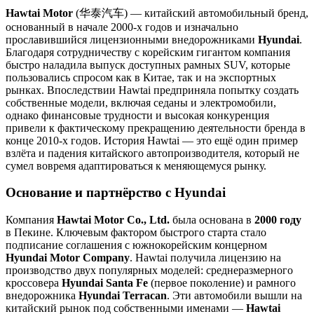
Hawtai Motor
(华泰汽车) — китайский автомобильный бренд,
основанный в начале 2000-х годов и изначально
прославившийся лицензионными внедорожниками
Hyundai
.
Благодаря сотрудничеству с корейским гигантом компания
быстро наладила выпуск доступных рамных SUV, которые
пользовались спросом как в Китае, так и на экспортных
рынках. Впоследствии Hawtai предприняла попытку создать
собственные модели, включая седаны и электромобили,
однако финансовые трудности и высокая конкуренция
привели к фактическому прекращению деятельности бренда в
конце 2010-х годов. История Hawtai — это ещё один пример
взлёта и падения китайского автопроизводителя, который не
сумел вовремя адаптироваться к меняющемуся рынку.
Основание и партнёрство с Hyundai
Компания
Hawtai Motor Co., Ltd.
была основана в
2000 году
в Пекине. Ключевым фактором быстрого старта стало
подписание соглашения с южнокорейским концерном
Hyundai Motor Company
. Hawtai получила лицензию на
производство двух популярных моделей: среднеразмерного
кроссовера
Hyundai Santa Fe
(первое поколение) и рамного
внедорожника
Hyundai Terracan
. Эти автомобили вышли на
китайский рынок под собственными именами —
Hawtai