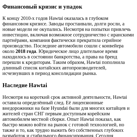
Финансовый кризис и упадок
К концу 2010-х годов Hawtai оказалась в глубоком
финансовом кризисе. Заводы простаивали, долги росли, а
новые модели не окупались. Несмотря на попытки привлечь
инвестиции, включая возможное сотрудничество с иранскими
партнёрами, компания фактически прекратила серийное
производство. Последние автомобили сошли с конвейера
около
2018 года
. Юридическое лицо длительное время
находилось в состоянии банкротства, а права на бренд
перешли к кредиторам. Таким образом, Hawtai пополнила
длинный список китайских автопроизводителей,
исчезнувших в период консолидации рынка.
Наследие Hawtai
Несмотря на короткий срок активной деятельности, Hawtai
оставила определённый след. Её лицензионные
внедорожники на базе Hyundai были для многих китайцев и
жителей стран СНГ первым доступным корейским
автомобилем местной сборки. Опыт Hawtai показал, как
быстро можно войти на рынок с готовой технологией, но
также и то, как трудно выжить без собственных глубоких
разработок и стабильного финансирования. Сегодня