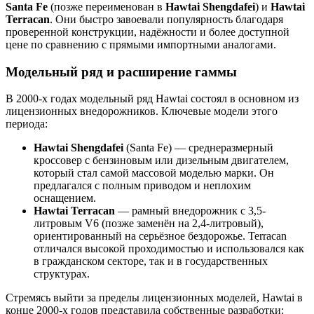
Santa Fe
(позже переименован в
Hawtai Shengdafei
) и
Hawtai
Terracan
. Они быстро завоевали популярность благодаря
проверенной конструкции, надёжности и более доступной
цене по сравнению с прямыми импортными аналогами.
Модельный ряд и расширение гаммы
В 2000-х годах модельный ряд Hawtai состоял в основном из
лицензионных внедорожников. Ключевые модели этого
периода:
Hawtai Shengdafei
(Santa Fe) — среднеразмерный
кроссовер с бензиновым или дизельным двигателем,
который стал самой массовой моделью марки. Он
предлагался с полным приводом и неплохим
оснащением.
Hawtai Terracan
— рамный внедорожник с 3,5-
литровым V6 (позже заменён на 2,4-литровый),
ориентированный на серьёзное бездорожье. Terracan
отличался высокой проходимостью и использовался как
в гражданском секторе, так и в государственных
структурах.
Стремясь выйти за пределы лицензионных моделей, Hawtai в
конце 2000-х годов представила собственные разработки: