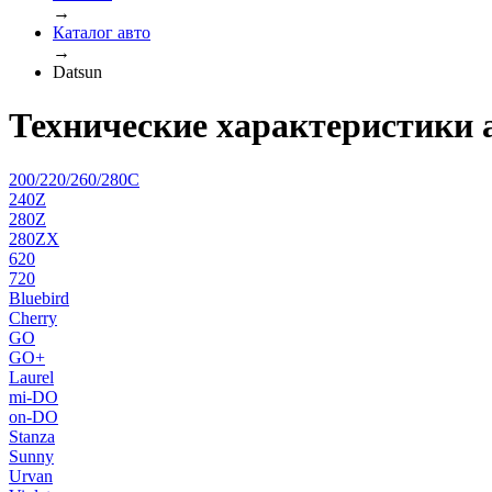
→
Каталог авто
→
Datsun
Технические характеристики 
200/220/260/280C
240Z
280Z
280ZX
620
720
Bluebird
Cherry
GO
GO+
Laurel
mi-DO
on-DO
Stanza
Sunny
Urvan