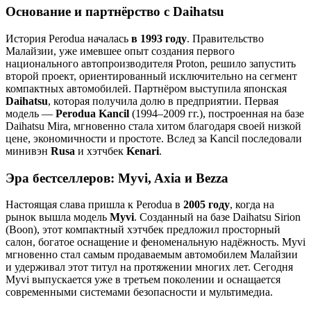
Основание и партнёрство с Daihatsu
История Perodua началась
в 1993 году
. Правительство
Малайзии, уже имевшее опыт создания первого
национального автопроизводителя Proton, решило запустить
второй проект, ориентированный исключительно на сегмент
компактных автомобилей. Партнёром выступила японская
Daihatsu
, которая получила долю в предприятии. Первая
модель —
Perodua Kancil
(1994–2009 гг.), построенная на базе
Daihatsu Mira, мгновенно стала хитом благодаря своей низкой
цене, экономичности и простоте. Вслед за Kancil последовали
минивэн
Rusa
и хэтчбек
Kenari
.
Эра бестселлеров: Myvi, Axia и Bezza
Настоящая слава пришла к Perodua в
2005 году
, когда на
рынок вышла модель
Myvi
. Созданный на базе Daihatsu Sirion
(Boon), этот компактный хэтчбек предложил просторный
салон, богатое оснащение и феноменальную надёжность. Myvi
мгновенно стал самым продаваемым автомобилем Малайзии
и удерживал этот титул на протяжении многих лет. Сегодня
Myvi выпускается уже в третьем поколении и оснащается
современными системами безопасности и мультимедиа.