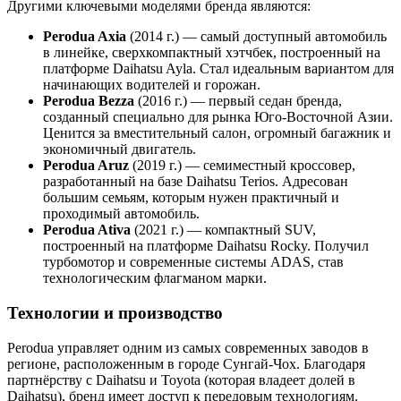
Другими ключевыми моделями бренда являются:
Perodua Axia
(2014 г.) — самый доступный автомобиль
в линейке, сверхкомпактный хэтчбек, построенный на
платформе Daihatsu Ayla. Стал идеальным вариантом для
начинающих водителей и горожан.
Perodua Bezza
(2016 г.) — первый седан бренда,
созданный специально для рынка Юго-Восточной Азии.
Ценится за вместительный салон, огромный багажник и
экономичный двигатель.
Perodua Aruz
(2019 г.) — семиместный кроссовер,
разработанный на базе Daihatsu Terios. Адресован
большим семьям, которым нужен практичный и
проходимый автомобиль.
Perodua Ativa
(2021 г.) — компактный SUV,
построенный на платформе Daihatsu Rocky. Получил
турбомотор и современные системы ADAS, став
технологическим флагманом марки.
Технологии и производство
Perodua управляет одним из самых современных заводов в
регионе, расположенным в городе Сунгай-Чох. Благодаря
партнёрству с Daihatsu и Toyota (которая владеет долей в
Daihatsu), бренд имеет доступ к передовым технологиям.