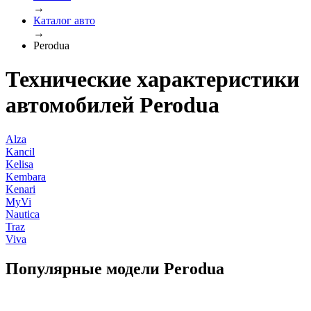
→
Каталог авто
→
Perodua
Технические характеристики
автомобилей Perodua
Alza
Kancil
Kelisa
Kembara
Kenari
MyVi
Nautica
Traz
Viva
Популярные модели Perodua