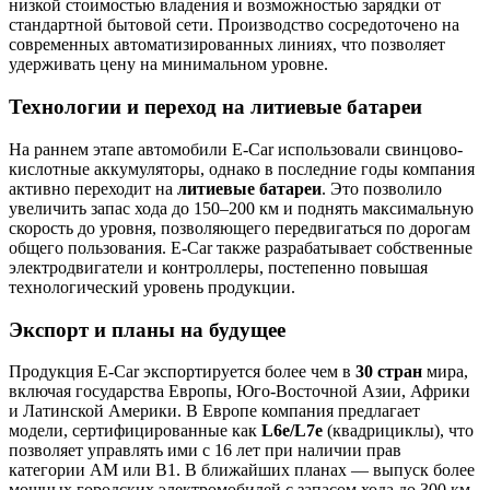
низкой стоимостью владения и возможностью зарядки от
стандартной бытовой сети. Производство сосредоточено на
современных автоматизированных линиях, что позволяет
удерживать цену на минимальном уровне.
Технологии и переход на литиевые батареи
На раннем этапе автомобили E-Car использовали свинцово-
кислотные аккумуляторы, однако в последние годы компания
активно переходит на
литиевые батареи
. Это позволило
увеличить запас хода до 150–200 км и поднять максимальную
скорость до уровня, позволяющего передвигаться по дорогам
общего пользования. E-Car также разрабатывает собственные
электродвигатели и контроллеры, постепенно повышая
технологический уровень продукции.
Экспорт и планы на будущее
Продукция E-Car экспортируется более чем в
30 стран
мира,
включая государства Европы, Юго-Восточной Азии, Африки
и Латинской Америки. В Европе компания предлагает
модели, сертифицированные как
L6e/L7e
(квадрициклы), что
позволяет управлять ими с 16 лет при наличии прав
категории AM или B1. В ближайших планах — выпуск более
мощных городских электромобилей с запасом хода до 300 км