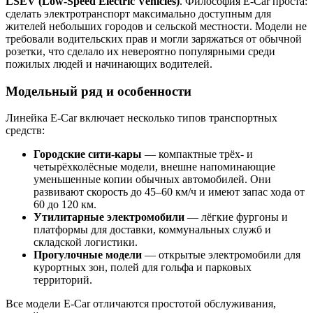
LSEV (Low-Speed Electric Vehicles)
. Философия E-Car проста:
сделать электротранспорт максимально доступным для
жителей небольших городов и сельской местности. Модели не
требовали водительских прав и могли заряжаться от обычной
розетки, что сделало их невероятно популярными среди
пожилых людей и начинающих водителей.
Модельный ряд и особенности
Линейка E-Car включает несколько типов транспортных
средств:
Городские сити-кары
— компактные трёх- и
четырёхколёсные модели, внешне напоминающие
уменьшенные копии обычных автомобилей. Они
развивают скорость до 45–60 км/ч и имеют запас хода от
60 до 120 км.
Утилитарные электромобили
— лёгкие фургоны и
платформы для доставки, коммунальных служб и
складской логистики.
Прогулочные модели
— открытые электромобили для
курортных зон, полей для гольфа и парковых
территорий.
Все модели E-Car отличаются простотой обслуживания,