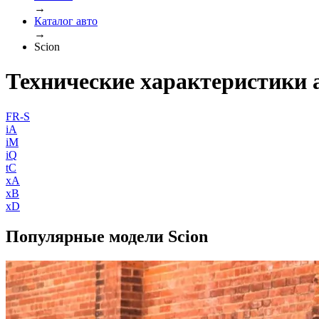
→
Каталог авто
→
Scion
Технические характеристики 
FR-S
iA
iM
iQ
tC
xA
xB
xD
Популярные модели Scion