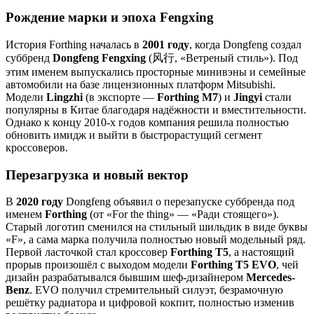
Рождение марки и эпоха Fengxing
История Forthing началась в
2001 году
, когда Dongfeng создал
суббренд
Dongfeng Fengxing
(风行, «Ветреный стиль»). Под
этим именем выпускались просторные минивэны и семейные
автомобили на базе лицензионных платформ Mitsubishi.
Модели
Lingzhi
(в экспорте —
Forthing M7
) и
Jingyi
стали
популярны в Китае благодаря надёжности и вместительности.
Однако к концу 2010-х годов компания решила полностью
обновить имидж и выйти в быстрорастущий сегмент
кроссоверов.
Перезагрузка и новый вектор
В
2020 году
Dongfeng объявил о перезапуске суббренда под
именем
Forthing
(от «For the thing» — «Ради стоящего»).
Старый логотип сменился на стильный шильдик в виде буквы
«F», а сама марка получила полностью новый модельный ряд.
Первой ласточкой стал кроссовер
Forthing T5
, а настоящий
прорыв произошёл с выходом модели
Forthing T5 EVO
, чей
дизайн разрабатывался бывшим шеф-дизайнером
Mercedes-
Benz
. EVO получил стремительный силуэт, безрамочную
решётку радиатора и цифровой кокпит, полностью изменив