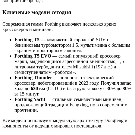
восприятие бренда.
Ключевые модели сегодня
Современная гамма Forthing включает несколько ярких
кроссоверов и минивэн:
Forthing T5
— компактный городской SUV с
бензиновым турбомотором 1.5, мультимедиа с большим
экраном и просторным салоном.
Forthing T5 EVO
— самый популярный кроссовер
марки, выделяющийся агрессивной внешностью, 1,5-
литровым турбодвигателем Mitsubishi (197 л.с.) и
семиступенчатым «роботом».
Forthing Thunder
— полностью электрический
кроссовер, дебютировавший в 2023 году. Получил запас
хода до
630 км
(CLTC) и быструю зарядку с 30% до 80%
за 15 минут.
Forthing Yacht
— стильный семиместный минивэн,
продолжающий традиции Fengxing, но в современном
прочтении.
Все модели используют модульную архитектуру Dongfeng и
компоненты от ведущих мировых поставщиков.