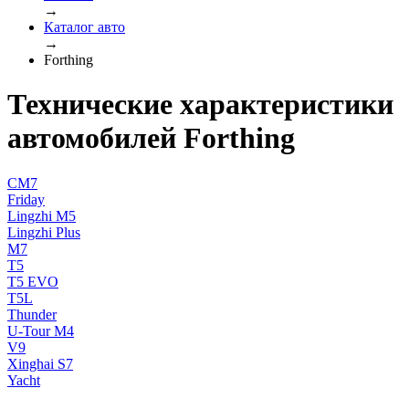
→
Каталог авто
→
Forthing
Технические характеристики
автомобилей Forthing
CM7
Friday
Lingzhi M5
Lingzhi Plus
M7
T5
T5 EVO
T5L
Thunder
U-Tour M4
V9
Xinghai S7
Yacht