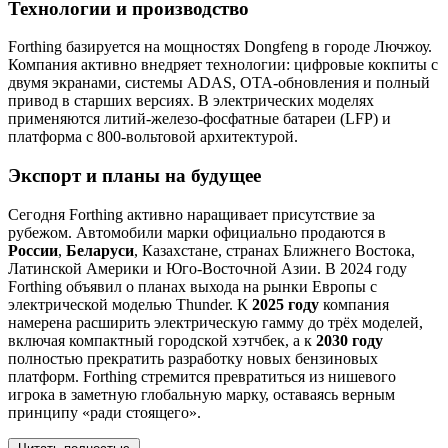
Технологии и производство
Forthing базируется на мощностях Dongfeng в городе Лючжоу.
Компания активно внедряет технологии: цифровые кокпиты с
двумя экранами, системы ADAS, OTA-обновления и полный
привод в старших версиях. В электрических моделях
применяются литий-железо-фосфатные батареи (LFP) и
платформа с 800-вольтовой архитектурой.
Экспорт и планы на будущее
Сегодня Forthing активно наращивает присутствие за
рубежом. Автомобили марки официально продаются в
России
,
Беларуси
, Казахстане, странах Ближнего Востока,
Латинской Америки и Юго-Восточной Азии. В 2024 году
Forthing объявил о планах выхода на рынки Европы с
электрической моделью Thunder. К
2025 году
компания
намерена расширить электрическую гамму до трёх моделей,
включая компактный городской хэтчбек, а к
2030 году
полностью прекратить разработку новых бензиновых
платформ. Forthing стремится превратиться из нишевого
игрока в заметную глобальную марку, оставаясь верным
принципу «ради стоящего».