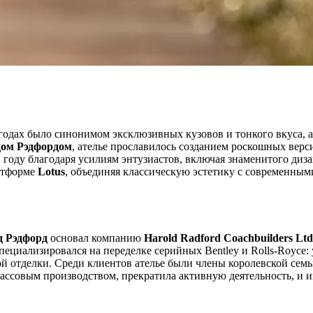
 годах было синонимом эксклюзивных кузовов и тонкого вкуса, а
дом Рэдфордом
, ателье прославилось созданием роскошных вер
1 году благодаря усилиям энтузиастов, включая знаменитого диз
атформе
Lotus
, объединяя классическую эстетику с современны
д Рэдфорд
основал компанию
Harold Radford Coachbuilders Ltd
пециализировался на переделке серийных Bentley и Rolls-Royce:
й отделки. Среди клиентов ателье были члены королевской сем
ассовым производством, прекратила активную деятельность, и и