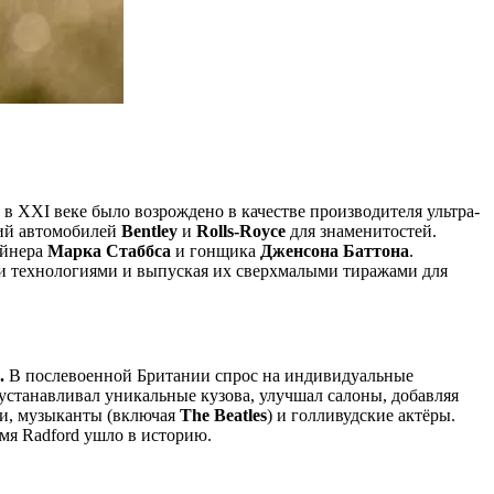
 в XXI веке было возрождено в качестве производителя ультра-
сий автомобилей
Bentley
и
Rolls-Royce
для знаменитостей.
айнера
Марка Стаббса
и гонщика
Дженсона Баттона
.
ми технологиями и выпуская их сверхмалыми тиражами для
.
В послевоенной Британии спрос на индивидуальные
 устанавливал уникальные кузова, улучшал салоны, добавляя
ьи, музыканты (включая
The Beatles
) и голливудские актёры.
мя Radford ушло в историю.