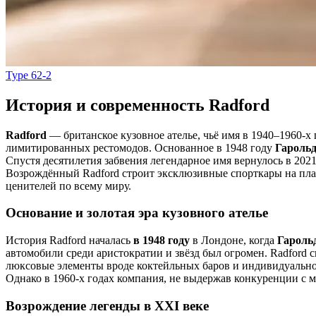
Type 62-2
История и современность Radford
Radford
— британское кузовное ателье, чьё имя в 1940–1960-х
лимитированных рестомодов. Основанное в 1948 году
Гароль
Спустя десятилетия забвения легендарное имя вернулось в 202
Возрождённый Radford строит эксклюзивные спорткары на пл
ценителей по всему миру.
Основание и золотая эра кузовного ателье
История Radford началась
в 1948 году
в Лондоне, когда
Гароль
автомобили среди аристократии и звёзд был огромен. Radford с
люксовые элементы вроде коктейльных баров и индивидуально
Однако в 1960-х годах компания, не выдержав конкуренции с м
Возрождение легенды в XXI веке