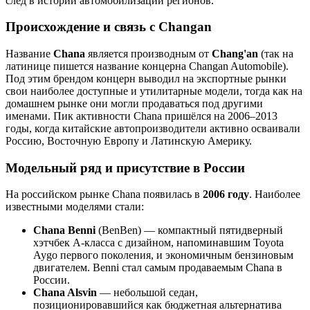
след в истории автомобилизации регионов.
Происхождение и связь с Changan
Название
Chana
является производным от
Chang'an
(так на
латинице пишется название концерна Changan Automobile).
Под этим брендом концерн выводил на экспортные рынки
свои наиболее доступные и утилитарные модели, тогда как на
домашнем рынке они могли продаваться под другими
именами. Пик активности Chana пришёлся на 2006–2013
годы, когда китайские автопроизводители активно осваивали
Россию, Восточную Европу и Латинскую Америку.
Модельный ряд и присутствие в России
На российском рынке Chana появилась в
2006 году
. Наиболее
известными моделями стали:
Chana Benni
(BenBen) — компактный пятидверный
хэтчбек А-класса с дизайном, напоминавшим Toyota
Aygo первого поколения, и экономичным бензиновым
двигателем. Benni стал самым продаваемым Chana в
России.
Chana Alsvin
— небольшой седан,
позиционировавшийся как бюджетная альтернатива