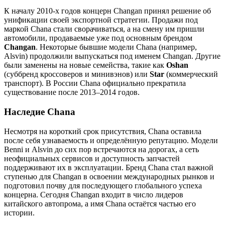
К началу 2010-х годов концерн Changan принял решение об
унификации своей экспортной стратегии. Продажи под
маркой Chana стали сворачиваться, а на смену им пришли
автомобили, продаваемые уже под основным брендом
Changan
. Некоторые бывшие модели Chana (например,
Alsvin) продолжили выпускаться под именем Changan. Другие
были заменены на новые семейства, такие как
Oshan
(суббренд кроссоверов и минивэнов) или
Star
(коммерческий
транспорт). В России Chana официально прекратила
существование после 2013–2014 годов.
Наследие Chana
Несмотря на короткий срок присутствия, Chana оставила
после себя узнаваемость и определённую репутацию. Модели
Benni и Alsvin до сих пор встречаются на дорогах, а сеть
неофициальных сервисов и доступность запчастей
поддерживают их в эксплуатации. Бренд Chana стал важной
ступенью для Changan в освоении международных рынков и
подготовил почву для последующего глобального успеха
концерна. Сегодня Changan входит в число лидеров
китайского автопрома, а имя Chana остаётся частью его
истории.