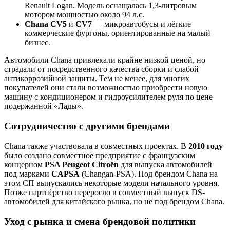
Renault Logan. Модель оснащалась 1,3-литровым
мотором мощностью около 94 л.с.
Chana CV5
и
CV7
— микроавтобусы и лёгкие
коммерческие фургоны, ориентированные на малый
бизнес.
Автомобили Chana привлекали крайне низкой ценой, но
страдали от посредственного качества сборки и слабой
антикоррозийной защиты. Тем не менее, для многих
покупателей они стали возможностью приобрести новую
машину с кондиционером и гидроусилителем руля по цене
подержанной «Лады».
Сотрудничество с другими брендами
Chana также участвовала в совместных проектах. В
2010 году
было создано совместное предприятие с французским
концерном
PSA Peugeot Citroën
для выпуска автомобилей
под марками
CAPSA
(Changan-PSA). Под брендом Chana на
этом СП выпускались некоторые модели начального уровня.
Позже партнёрство переросло в совместный выпуск DS-
автомобилей для китайского рынка, но не под брендом Chana.
Уход с рынка и смена брендовой политики