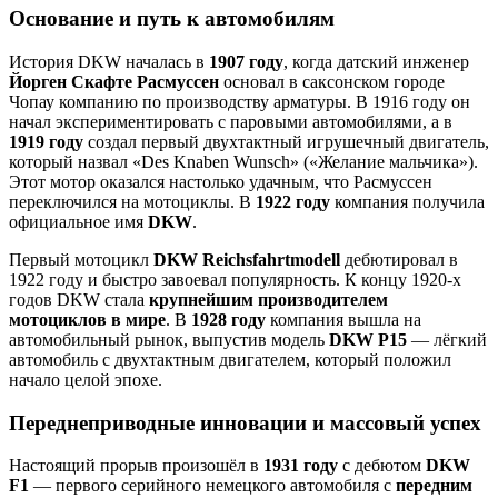
Основание и путь к автомобилям
История DKW началась в
1907 году
, когда датский инженер
Йорген Скафте Расмуссен
основал в саксонском городе
Чопау компанию по производству арматуры. В 1916 году он
начал экспериментировать с паровыми автомобилями, а в
1919 году
создал первый двухтактный игрушечный двигатель,
который назвал «Des Knaben Wunsch» («Желание мальчика»).
Этот мотор оказался настолько удачным, что Расмуссен
переключился на мотоциклы. В
1922 году
компания получила
официальное имя
DKW
.
Первый мотоцикл
DKW Reichsfahrtmodell
дебютировал в
1922 году и быстро завоевал популярность. К концу 1920-х
годов DKW стала
крупнейшим производителем
мотоциклов в мире
. В
1928 году
компания вышла на
автомобильный рынок, выпустив модель
DKW P15
— лёгкий
автомобиль с двухтактным двигателем, который положил
начало целой эпохе.
Переднеприводные инновации и массовый успех
Настоящий прорыв произошёл в
1931 году
с дебютом
DKW
F1
— первого серийного немецкого автомобиля с
передним