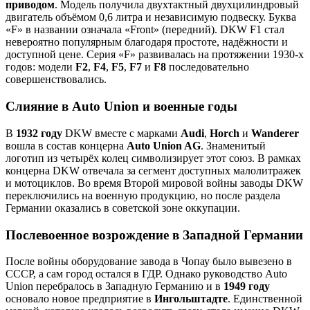
приводом
. Модель получила двухтактный двухцилиндровый
двигатель объёмом 0,6 литра и независимую подвеску. Буква
«F» в названии означала «Front» (передний). DKW F1 стал
невероятно популярным благодаря простоте, надёжности и
доступной цене. Серия «F» развивалась на протяжении 1930-х
годов: модели
F2
,
F4
,
F5
,
F7
и
F8
последовательно
совершенствовались.
Слияние в Auto Union и военные годы
В
1932 году
DKW вместе с марками
Audi
,
Horch
и
Wanderer
вошла в состав концерна
Auto Union AG
. Знаменитый
логотип из четырёх колец символизирует этот союз. В рамках
концерна DKW отвечала за сегмент доступных малолитражек
и мотоциклов. Во время Второй мировой войны заводы DKW
переключились на военную продукцию, но после раздела
Германии оказались в советской зоне оккупации.
Послевоенное возрождение в Западной Германии
После войны оборудование завода в Чопау было вывезено в
СССР, а сам город остался в ГДР. Однако руководство Auto
Union перебралось в Западную Германию и в
1949 году
основало новое предприятие в
Ингольштадте
. Единственной