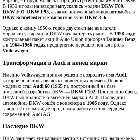
маркой, которую удалось возродить сразу, стала именно DKW.
В 1950-е годы на заводе выпускались модели
DKW F89
,
DKW F91
,
DKW F93
, а также популярный микроавтомобиль
DKW Schnellaster
и компактное купе
DKW 3=6
.
Однако к концу 1950-х годов двухтактные двигатели
морально устарели, и DKW начала терять рынок. В
1958 году
контрольный пакет акций Auto Union приобрёл
Daimler-Benz
,
а в
1964–1966 годах
предприятие перешло под контроль
Volkswagen
.
Трансформация в Audi и конец марки
Именно Volkswagen принял решение возродить имя
Audi
,
которое не использовалось с довоенных времён. Первой
моделью стал
Audi 60
(1965 г.), построенный на базе
последней разработки DKW —
DKW F102
. Постепенно бренд
DKW был полностью вытеснен маркой Audi. Последний
автомобиль DKW сошёл с конвейера в
1966 году
. Однако
завод в Ингольштадте продолжил работу и стал сердцем
современной Audi AG.
Наследие DKW
DKW занимает уникальное место в истории: это была марка,