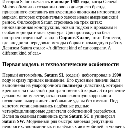
История Saturn началась
в январе 1985 года
, когда General
Motors объявил о создании нового дочернего бренда,
призванного составить конкуренцию японским импортным
маркам, которые стремительно завоевывали американский
рынок. Философия Saturn строилась на трёх китах:
инновационная конструкция, новый подход к продажам и
особая корпоративная культура. Для производства был
построен отдельный завод в
Спринг-Хилле
, штат Теннесси,
где внедрили передовые методы сборки и командную работу.
Девизом Saturn стало: «A different kind of car company. A
different kind of car.»
Первая модель и технологические особенности
Первый автомобиль,
Saturn SL
(седан), дебютировал в
1990
году
и сразу привлек внимание. Его кузовные панели были
выполнены из ударопрочного
полимера
(пластика), который
крепился на стальной пространственный каркас. Это решение
делало машину легче, исключало сквозную коррозию и
позволяло выдерживать небольшие удары без вмятин. Под
капотом устанавливались надёжные рядные
четырёхцилиндровые двигатели собственной разработки.
Вслед за седаном появились купе
Saturn SC
и универсал
Saturn SW
. Модельный ряд быстро завоевал репутацию
недорогих, экономичных и надёжных автомобилей, а уровень