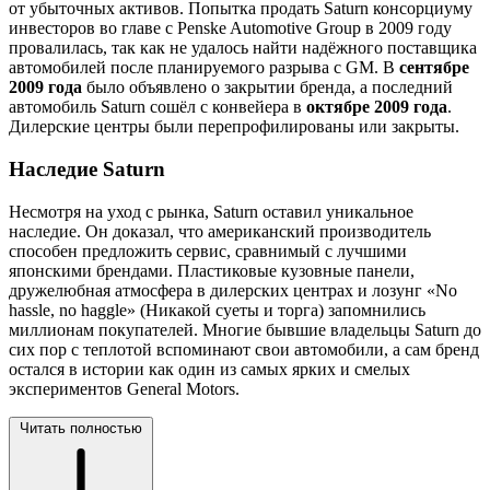
от убыточных активов. Попытка продать Saturn консорциуму
инвесторов во главе с Penske Automotive Group в 2009 году
провалилась, так как не удалось найти надёжного поставщика
автомобилей после планируемого разрыва с GM. В
сентябре
2009 года
было объявлено о закрытии бренда, а последний
автомобиль Saturn сошёл с конвейера в
октябре 2009 года
.
Дилерские центры были перепрофилированы или закрыты.
Наследие Saturn
Несмотря на уход с рынка, Saturn оставил уникальное
наследие. Он доказал, что американский производитель
способен предложить сервис, сравнимый с лучшими
японскими брендами. Пластиковые кузовные панели,
дружелюбная атмосфера в дилерских центрах и лозунг «No
hassle, no haggle» (Никакой суеты и торга) запомнились
миллионам покупателей. Многие бывшие владельцы Saturn до
сих пор с теплотой вспоминают свои автомобили, а сам бренд
остался в истории как один из самых ярких и смелых
экспериментов General Motors.
Читать полностью