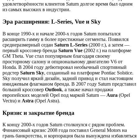
удовлетворённости клиентов Saturn долгое время был одним
из самых высоких в индустрии.
Эра расширения: L-Series, Vue и Sky
В конце 1990-х и начале 2000-х годов Saturn попытался
расширить гамму в более престижные сегменты. Появился
среднеразмерный седан
Saturn L-Series
(2000 г.), а затем —
первый кроссовер бренда
Saturn Vue
(2002 г.) на платформе
GM Theta. Vue стал популярным благодаря своему
просторному салону и опциональному двигателю V6 от
Honda. В 2004 году дебютировал необычный спортивный
родстер
Saturn Sky
, созданный на платформе Pontiac Solstice.
Sky получил яркий дизайн, задний привод и стал настоящим
имиджевым флагманом бренда. В 2007 году Saturn представил
большой кроссовер
Outlook
, а также начал продажи
европейских моделей Opel под маркой Saturn —
Aura
(Opel
Vectra) и
Astra
(Opel Astra).
Кризис и закрытие бренда
К концу 2000-х годов Saturn столкнулся с рядом проблем.
Финансовый кризис 2008 года поставил General Motors на
грань банкротства, и корпорация была вынуждена избавляться