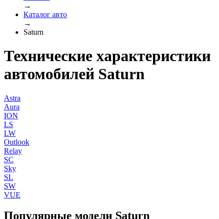
→
Каталог авто
→
Saturn
Технические характеристики
автомобилей Saturn
Astra
Aura
ION
LS
LW
Outlook
Relay
SC
Sky
SL
SW
VUE
Популярные модели Saturn