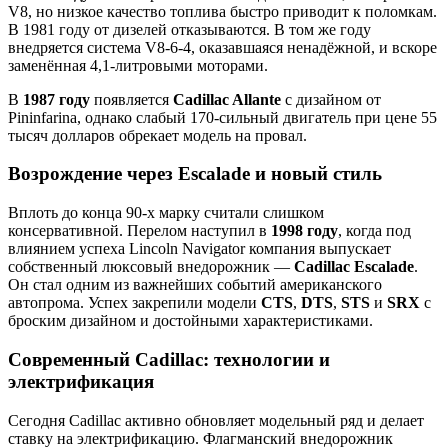
V8, но низкое качество топлива быстро приводит к поломкам.
В 1981 году от дизелей отказываются. В том же году
внедряется система V8-6-4, оказавшаяся ненадёжной, и вскоре
заменённая 4,1-литровыми моторами.
В
1987 году
появляется
Cadillac Allante
с дизайном от
Pininfarina, однако слабый 170-сильный двигатель при цене 55
тысяч долларов обрекает модель на провал.
Возрождение через Escalade и новый стиль
Вплоть до конца 90-х марку считали слишком
консервативной. Перелом наступил в
1998 году
, когда под
влиянием успеха Lincoln Navigator компания выпускает
собственный люксовый внедорожник —
Cadillac Escalade
.
Он стал одним из важнейших событий американского
автопрома. Успех закрепили модели
CTS
,
DTS
,
STS
и
SRX
с
броским дизайном и достойными характеристиками.
Современный Cadillac: технологии и
электрификация
Сегодня Cadillac активно обновляет модельный ряд и делает
ставку на электрификацию. Флагманский внедорожник