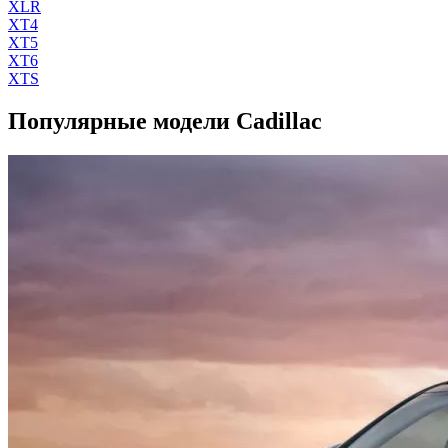
XLR
XT4
XT5
XT6
XTS
Популярные модели Cadillac