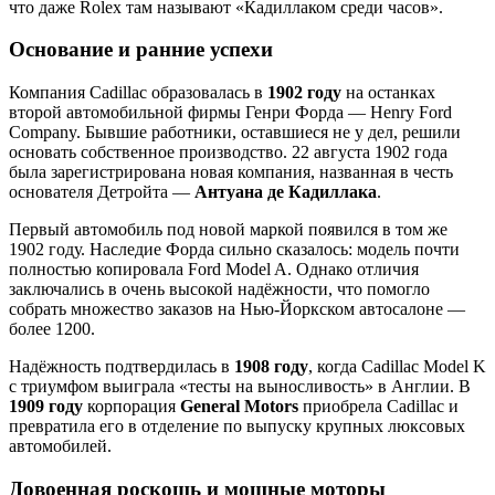
что даже Rolex там называют «Кадиллаком среди часов».
Основание и ранние успехи
Компания Cadillac образовалась в
1902 году
на останках
второй автомобильной фирмы Генри Форда — Henry Ford
Company. Бывшие работники, оставшиеся не у дел, решили
основать собственное производство. 22 августа 1902 года
была зарегистрирована новая компания, названная в честь
основателя Детройта —
Антуана де Кадиллака
.
Первый автомобиль под новой маркой появился в том же
1902 году. Наследие Форда сильно сказалось: модель почти
полностью копировала Ford Model A. Однако отличия
заключались в очень высокой надёжности, что помогло
собрать множество заказов на Нью-Йоркском автосалоне —
более 1200.
Надёжность подтвердилась в
1908 году
, когда Cadillac Model K
с триумфом выиграла «тесты на выносливость» в Англии. В
1909 году
корпорация
General Motors
приобрела Cadillac и
превратила его в отделение по выпуску крупных люксовых
автомобилей.
Довоенная роскошь и мощные моторы