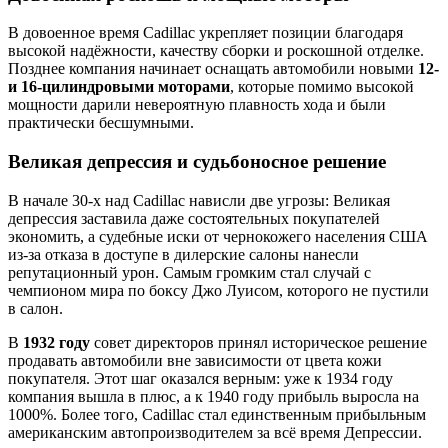
В довоенное время Cadillac укрепляет позиции благодаря
высокой надёжности, качеству сборки и роскошной отделке.
Позднее компания начинает оснащать автомобили новыми
12-
и 16-цилиндровыми моторами
, которые помимо высокой
мощности дарили невероятную плавность хода и были
практически бесшумными.
Великая депрессия и судьбоносное решение
В начале 30-х над Cadillac нависли две угрозы: Великая
депрессия заставила даже состоятельных покупателей
экономить, а судебные иски от чернокожего населения США
из-за отказа в доступе в дилерские салоны нанесли
репутационный урон. Самым громким стал случай с
чемпионом мира по боксу Джо Луисом, которого не пустили
в салон.
В
1932 году
совет директоров принял историческое решение
продавать автомобили вне зависимости от цвета кожи
покупателя. Этот шаг оказался верным: уже к 1934 году
компания вышла в плюс, а к 1940 году прибыль выросла на
1000%. Более того, Cadillac стал единственным прибыльным
американским автопроизводителем за всё время Депрессии.