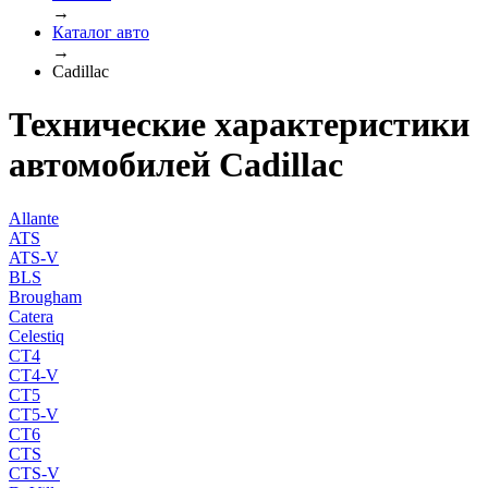
→
Каталог авто
→
Cadillac
Технические характеристики
автомобилей Cadillac
Allante
ATS
ATS-V
BLS
Brougham
Catera
Celestiq
CT4
CT4-V
CT5
CT5-V
CT6
CTS
CTS-V