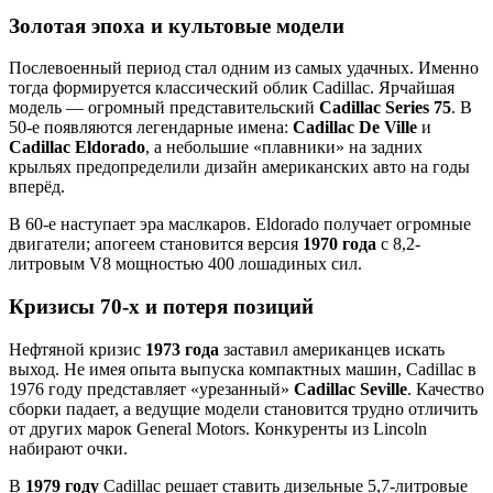
Золотая эпоха и культовые модели
Послевоенный период стал одним из самых удачных. Именно
тогда формируется классический облик Cadillac. Ярчайшая
модель — огромный представительский
Cadillac Series 75
. В
50-е появляются легендарные имена:
Cadillac De Ville
и
Cadillac Eldorado
, а небольшие «плавники» на задних
крыльях предопределили дизайн американских авто на годы
вперёд.
В 60-е наступает эра маслкаров. Eldorado получает огромные
двигатели; апогеем становится версия
1970 года
с 8,2-
литровым V8 мощностью 400 лошадиных сил.
Кризисы 70-х и потеря позиций
Нефтяной кризис
1973 года
заставил американцев искать
выход. Не имея опыта выпуска компактных машин, Cadillac в
1976 году представляет «урезанный»
Cadillac Seville
. Качество
сборки падает, а ведущие модели становится трудно отличить
от других марок General Motors. Конкуренты из Lincoln
набирают очки.
В
1979 году
Cadillac решает ставить дизельные 5,7-литровые