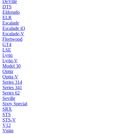
DeVille
DTS
Eldorado
ELR
Escalade
Escalade iQ
Escalade-V
Fleetwood
GT4
LSE
Lyriq
Lyriq-V
Model 30
Optiq
Optiq-V
Series 314
Series 341
Series 62
Seville
Sixty Special
SRX
STS
STS-V
V12
Vistiq