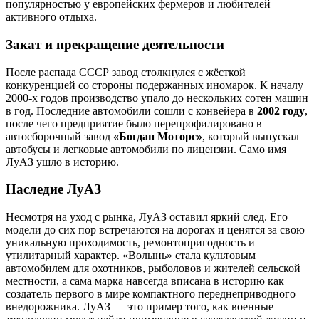
популярностью у европейских фермеров и любителей
активного отдыха.
Закат и прекращение деятельности
После распада СССР завод столкнулся с жёсткой
конкуренцией со стороны подержанных иномарок. К началу
2000-х годов производство упало до нескольких сотен машин
в год. Последние автомобили сошли с конвейера в
2002 году
,
после чего предприятие было перепрофилировано в
автосборочный завод
«Богдан Моторс»
, который выпускал
автобусы и легковые автомобили по лицензии. Само имя
ЛуАЗ ушло в историю.
Наследие ЛуАЗ
Несмотря на уход с рынка, ЛуАЗ оставил яркий след. Его
модели до сих пор встречаются на дорогах и ценятся за свою
уникальную проходимость, ремонтопригодность и
утилитарный характер. «Волынь» стала культовым
автомобилем для охотников, рыболовов и жителей сельской
местности, а сама марка навсегда вписана в историю как
создатель первого в мире компактного переднеприводного
внедорожника. ЛуАЗ — это пример того, как военные