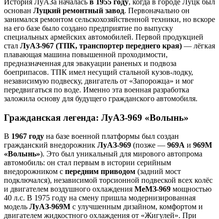
История ЛуАЗа началась
в 1955 году
, когда в городе Луцк был
основан
Луцкий ремонтный завод
. Первоначально он
занимался ремонтом сельскохозяйственной техники, но вскоре
на его базе было создано предприятие по выпуску
специальных армейских автомобилей. Первой продукцией
стал
ЛуАЗ-967 (ТПК, транспортер переднего края)
— лёгкая
плавающая машина повышенной проходимости,
предназначенная для эвакуации раненых и подвоза
боеприпасов. ТПК имел несущий стальной кузов-лодку,
независимую подвеску, двигатель от «Запорожца» и мог
передвигаться по воде. Именно эта военная разработка
заложила основу для будущего гражданского автомобиля.
Гражданская легенда: ЛуАЗ-969 «Волынь»
В
1967 году
на базе военной платформы был создан
гражданский внедорожник
ЛуАЗ-969
(позже —
969А
и
969М
«Волынь»
). Это был уникальный для мирового автопрома
автомобиль: он стал первым в истории серийным
внедорожником с
передним приводом
(задний мост
подключался), независимой торсионной подвеской всех колёс
и двигателем воздушного охлаждения
МеМЗ-969
мощностью
40 л.с. В 1975 году на смену пришла модернизированная
модель
ЛуАЗ-969М
с улучшенным дизайном, комфортом и
двигателем жидкостного охлаждения от «Жигулей». При