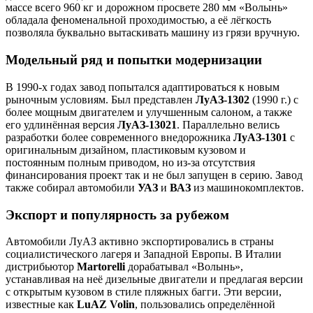
массе всего 960 кг и дорожном просвете 280 мм «Волынь»
обладала феноменальной проходимостью, а её лёгкость
позволяла буквально вытаскивать машину из грязи вручную.
Модельный ряд и попытки модернизации
В 1990-х годах завод попытался адаптироваться к новым
рыночным условиям. Был представлен
ЛуАЗ-1302
(1990 г.) с
более мощным двигателем и улучшенным салоном, а также
его удлинённая версия
ЛуАЗ-13021
. Параллельно велись
разработки более современного внедорожника
ЛуАЗ-1301
с
оригинальным дизайном, пластиковым кузовом и
постоянным полным приводом, но из-за отсутствия
финансирования проект так и не был запущен в серию. Завод
также собирал автомобили
УАЗ
и
ВАЗ
из машинокомплектов.
Экспорт и популярность за рубежом
Автомобили ЛуАЗ активно экспортировались в страны
социалистического лагеря и Западной Европы. В Италии
дистрибьютор
Martorelli
дорабатывал «Волынь»,
устанавливая на неё дизельные двигатели и предлагая версии
с открытым кузовом в стиле пляжных багги. Эти версии,
известные как
LuAZ Volin
, пользовались определённой