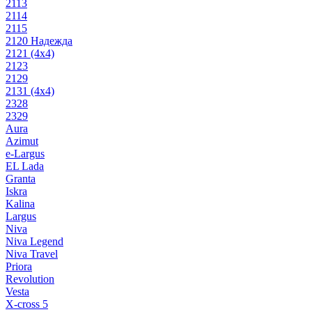
2113
2114
2115
2120 Надежда
2121 (4x4)
2123
2129
2131 (4x4)
2328
2329
Aura
Azimut
e-Largus
EL Lada
Granta
Iskra
Kalina
Largus
Niva
Niva Legend
Niva Travel
Priora
Revolution
Vesta
X-cross 5