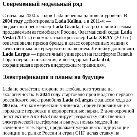
Современный модельный ряд
С началом 2000-х годов Lada перешла на новый уровень. В
2004 году
дебютировала
Lada Kalina
, а в 2011-м —
бюджетный бестселлер
Lada Granta
, быстро ставший самым
продаваемым автомобилем России. Флагманский седан
Lada
Vesta
(2015 г.) и компактный кроссовер
Lada XRAY
(2016 г.)
ознаменовали приход бренда в класс современных машин с
качественным интерьером и оснащением. Линейку дополняют
Lada Largus
— практичный универсал на платформе Renault
Logan первого поколения, и легендарная
Lada 4x4
,
сохранившая верность внедорожным традициям.
Электрификация и планы на будущее
Lada не остаётся в стороне от глобального тренда на
экологичность. В
2024 году
стартовало производство первого
российского электромобиля
Lada e-Largus
с запасом хода до
400 км
. Это коммерческий универсал, ориентированный на
городские перевозки и корпоративные парки. В долгосрочной
перспективе АвтоВАЗ планирует разработку собственной
электрической платформы и выпуск новых моделей на
«зелёной» тяге. Бренд продолжает удерживать лидирующие
позиции на рынке России и стран СНГ, делая ставку на