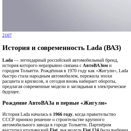
2107
История и современность Lada (ВАЗ)
Lada
— легендарный российский автомобильный бренд,
история которого неразрывно связана с
АвтоВАЗом
и
городом Тольятти. Рождённая в 1970 году как «Жигули», Lada
быстро стала народным автомобилем, пережила эпохи
расцвета и кризисов, и сегодня вновь набирает обороты,
предлагая современные модели и заглядывая в электрическое
будущее.
Рождение АвтоВАЗа и первые «Жигули»
История Lada началась в
1966 году
, когда правительство
СССР приняло решение о строительстве крупного
автомобильного завода в городе Тольятти. Партнёром
выступил итальянский
Fiat
, чья модель
Fiat 124
была выбрана