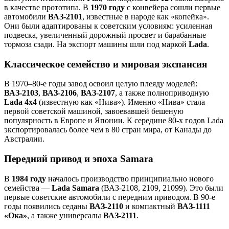
в качестве прототипа. В
1970 году
с конвейера сошли первые
автомобили
ВАЗ-2101
, известные в народе как «копейка».
Они были адаптированы к советским условиям: усиленная
подвеска, увеличенный дорожный просвет и барабанные
тормоза сзади. На экспорт машины шли под маркой
Lada
.
Классическое семейство и мировая экспансия
В 1970–80-е годы завод освоил целую плеяду моделей:
ВАЗ-2103
,
ВАЗ-2106
,
ВАЗ-2107
, а также полноприводную
Lada 4x4
(известную как «Нива»). Именно «Нива» стала
первой советской машиной, завоевавшей бешеную
популярность в Европе и Японии. К середине 80-х годов Lada
экспортировалась более чем в 80 стран мира, от Канады до
Австралии.
Передний привод и эпоха Samara
В
1984 году
началось производство принципиально нового
семейства —
Lada Samara
(ВАЗ-2108, 2109, 21099). Это были
первые советские автомобили с передним приводом. В 90-е
годы появились седаны
ВАЗ-2110
и компактный
ВАЗ-1111
«Ока»
, а также универсалы
ВАЗ-2111
.