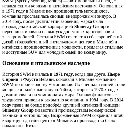
SWM
(Speedy Working Motors) — автомобильный бренд с
итальянскими корнями и китайским настоящим. Основанная
в 1971 году в Милане как производитель мотоциклов,
компания прославилась своими внедорожными эндуро. В
2014 году, после десятилетий забвения, марка была
возрождена китайской корпорацией
Shineray Group
и
переориентирована на выпуск доступных кроссоверов и
электромобилей. Сегодня SWM сочетает в себе европейский
дизайн (разработанный в итальянском центре в Милане) и
китайские производственные мощности, предлагая стильные
и доступные SUV для молодых семей по всему миру.
Основание и итальянское наследие
История SWM началась
в 1971 году
, когда два друга,
Пьеро
Сирони
и
Фаусто Вегани
, основали в Милане компанию
SWM
по производству мотоциклов. Их специализацией стали
мощные и надёжные эндуро-байки, которые в 1970-х годах
доминировали на чемпионатах мира. Однако финансовые
трудности привели к закрытию компании в 1984 году. В
2014
году
права на бренд приобрёл крупный китайский концерн
Shineray Group
(известный производством коммерческой
техники и мотоциклов). Возрождённая SWM сохранила штаб-
квартиру и дизайн-центр в Милане, а производство было
налажено в Китае.