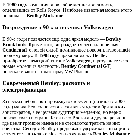
В
1980 году
компания вновь обретает независимость,
отделившись от Rolls-Royce. Наиболее известная модель этого
периода —
Bentley Mulsanne
.
Возрождение в 90-х и покупка Volkswagen
В 90-е годы появляется ещё одна яркая модель —
Bentley
Brooklands
. Кроме того, возрождается легендарное имя
Continental
, с новой силой начинающее покорять нуворишей
по всему миру. В
1998 году
права на марку Bentley
приобретает немецкий гигант
Volkswagen
, в результате чего
новые модели (в частности,
Bentley Continental GT
)
перескакивают на платформу VW Phaeton.
Современный Bentley: роскошь и
электрификация
За весьма небольшой промежуток времени (начиная с 2000
года) марка Bentley перестала считаться уделом британских
аристократов, а её целевая аудитория медленно, но верно
перекочевала в страны Ближнего Востока и другие регионы,
где ценят громкие имена и не стесняются тратить на них
средства. Сегодня Bentley продолжает удерживать позиции в
сегменте ультра-люкс. Флагманская модель
Bentley Mulsanne