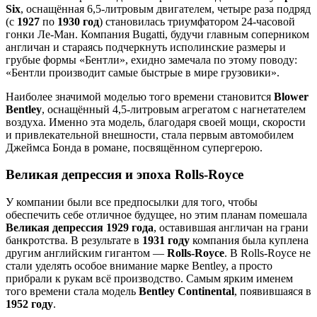
Six
, оснащённая 6,5-литровым двигателем, четыре раза подряд
(с
1927
по
1930 год
) становилась триумфатором 24-часовой
гонки Ле-Ман. Компания Bugatti, будучи главным соперником
англичан и стараясь подчеркнуть исполинские размеры и
грубые формы «Бентли», ехидно замечала по этому поводу:
«Бентли производит самые быстрые в мире грузовики».
Наиболее значимой моделью того времени становится
Blower
Bentley
, оснащённый 4,5-литровым агрегатом с нагнетателем
воздуха. Именно эта модель, благодаря своей мощи, скорости
и привлекательной внешности, стала первым автомобилем
Джеймса Бонда в романе, посвящённом супергерою.
Великая депрессия и эпоха Rolls-Royce
У компании были все предпосылки для того, чтобы
обеспечить себе отличное будущее, но этим планам помешала
Великая депрессия 1929 года
, оставившая англичан на грани
банкротства. В результате в
1931 году
компания была куплена
другим английским гигантом —
Rolls-Royce
. В Rolls-Royce не
стали уделять особое внимание марке Bentley, а просто
прибрали к рукам всё производство. Самым ярким именем
того времени стала модель
Bentley Continental
, появившаяся в
1952 году
.