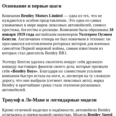
Основание и первые шаги
Компания
Bentley Motors Limited
— одна из тех, что не
нуждаются в особом представлении. Это одна из самых
узнаваемых в мире марок люксовых автомобилей, символ
престижа, богатства и роскоши. Компания была образована
18
января 1919 года
английским инженером
Уолтером Оуэном
Бентли
. Англичанин отнюдь не был новичком в технике: он
прославился изготовлением роторных моторов для военных
самолётов Первой мировой войны, самым известным из
которых стал двигатель Bentley BR1.
Уолтеру Бентли удалось сколотить вокруг себя дружную
команду настоящих фанатов своего дела, которые прозвали
себя
«Bentley Boys»
. Благодаря их совместным усилиям
компания быстро встала на ноги, и, несмотря на ту сложную
дорогу, что они выбрали (сегмент люксовых авто), марка
Bentley в кратчайшие сроки стала эталоном роскошных
автомобилей.
Триумф в Ле-Мане и легендарные модели
Кроме отличной выделки и надёжности, автомобили Bentley
отличались и превосходной скоростью. Модель
Bentley Speed