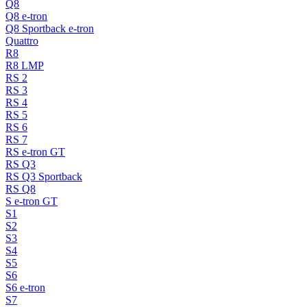
Q8
Q8 e-tron
Q8 Sportback e-tron
Quattro
R8
R8 LMP
RS 2
RS 3
RS 4
RS 5
RS 6
RS 7
RS e-tron GT
RS Q3
RS Q3 Sportback
RS Q8
S e-tron GT
S1
S2
S3
S4
S5
S6
S6 e-tron
S7