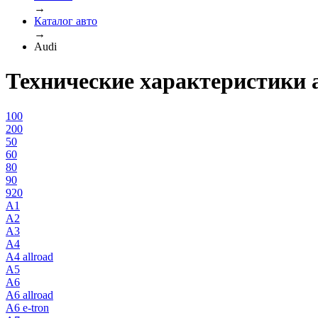
→
Каталог авто
→
Audi
Технические характеристики 
100
200
50
60
80
90
920
A1
A2
A3
A4
A4 allroad
A5
A6
A6 allroad
A6 e-tron