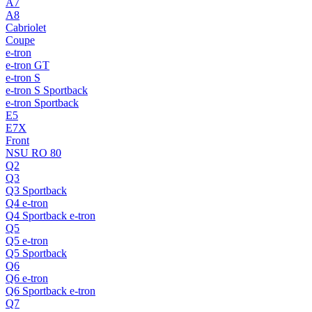
A7
A8
Cabriolet
Coupe
e-tron
e-tron GT
e-tron S
e-tron S Sportback
e-tron Sportback
E5
E7X
Front
NSU RO 80
Q2
Q3
Q3 Sportback
Q4 e-tron
Q4 Sportback e-tron
Q5
Q5 e-tron
Q5 Sportback
Q6
Q6 e-tron
Q6 Sportback e-tron
Q7