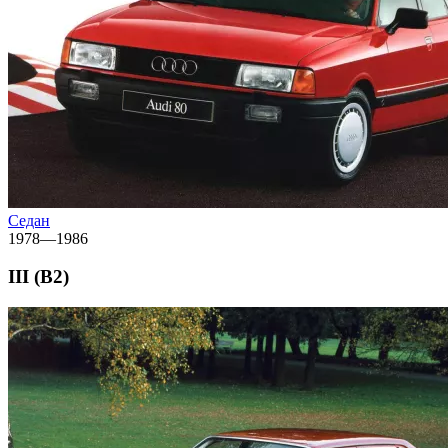
Седан
1978—1986
III (B2)