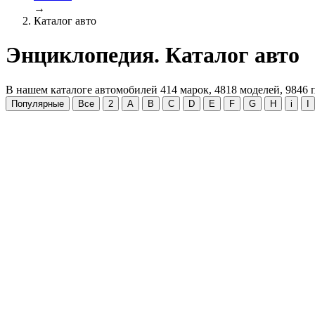
→
Каталог авто
Энциклопедия. Каталог авто
В нашем каталоге автомобилей
414
марок,
4818
моделей,
9846
п
Популярные
Все
2
A
B
C
D
E
F
G
H
i
I