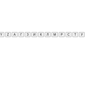
Y
Z
А
Г
З
И
К
Л
М
Р
С
Т
У