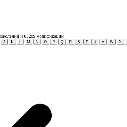
околений и
83209
модификаций
J
K
L
M
N
O
P
Q
R
S
T
U
V
W
X