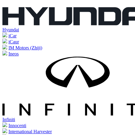
Hyundai
iCar
iCaur
IM Motors (Zhiji)
Ineos
Infiniti
Innocenti
International Harvester