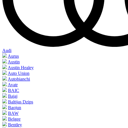
Audi
Aurus
Austin
Austin Healey
Auto Union
Autobianchi
Avatr
BAIC
Bajaj
Baltijas Dzips
Baojun
BAW
Belgee
Bentley