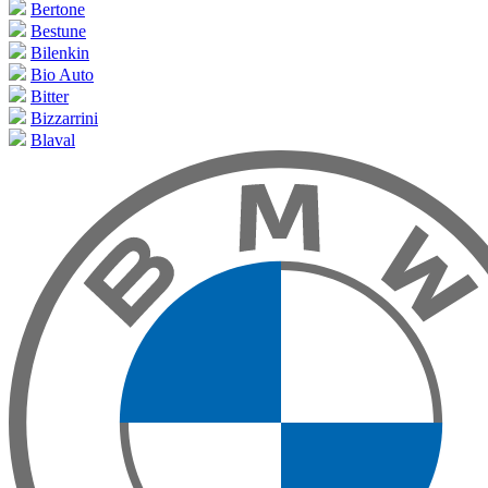
Bertone
Bestune
Bilenkin
Bio Auto
Bitter
Bizzarrini
Blaval