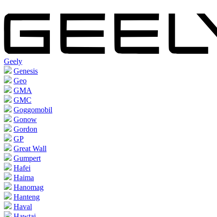
Geely
Genesis
Geo
GMA
GMC
Goggomobil
Gonow
Gordon
GP
Great Wall
Gumpert
Hafei
Haima
Hanomag
Hanteng
Haval
Hawtai