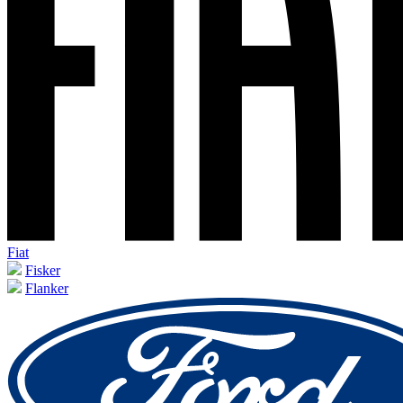
Fiat
Fisker
Flanker