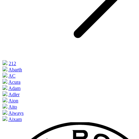
212
Abarth
AC
Acura
Adam
Adler
Aion
Aito
Aiways
Aixam