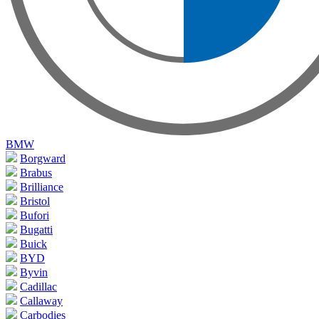
BMW
Borgward
Brabus
Brilliance
Bristol
Bufori
Bugatti
Buick
BYD
Byvin
Cadillac
Callaway
Carbodies