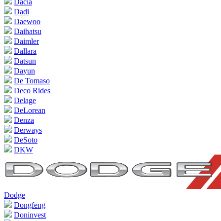
Dacia
Dadi
Daewoo
Daihatsu
Daimler
Dallara
Datsun
Dayun
De Tomaso
Deco Rides
Delage
DeLorean
Denza
Derways
DeSoto
DKW
Dodge
Dongfeng
Doninvest