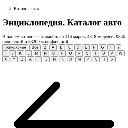
→
Каталог авто
Энциклопедия. Каталог авто
В нашем каталоге автомобилей
414
марок,
4818
моделей,
9846
поколений и
83209
модификаций
Популярные
Все
2
A
B
C
D
E
F
G
H
i
I
J
K
L
M
N
O
P
Q
R
S
T
U
V
W
X
Y
Z
А
Г
З
И
К
Л
М
Р
С
Т
У