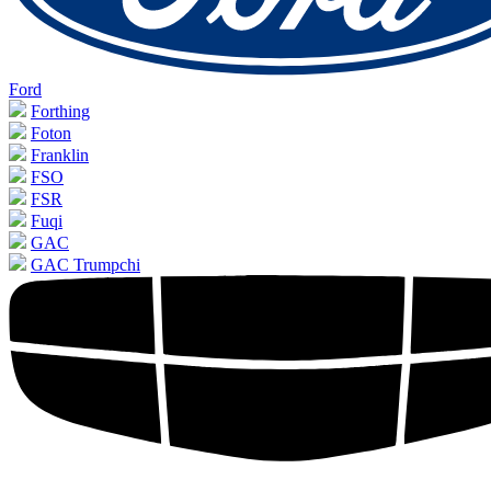
Ford
Forthing
Foton
Franklin
FSO
FSR
Fuqi
GAC
GAC Trumpchi