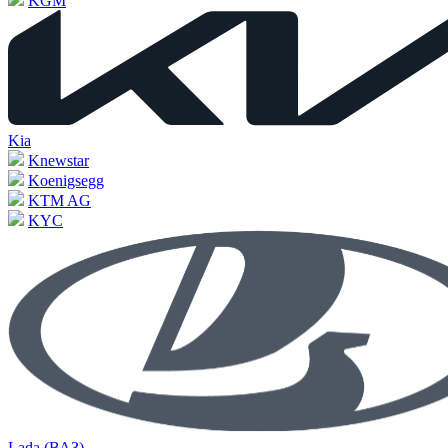
KGM
Kia
Knewstar
Koenigsegg
KTM AG
KYC
Lada (ВАЗ)