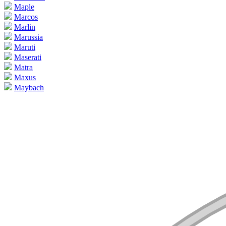
Maple
Marcos
Marlin
Marussia
Maruti
Maserati
Matra
Maxus
Maybach