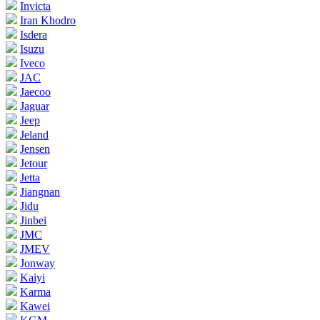
Invicta
Iran Khodro
Isdera
Isuzu
Iveco
JAC
Jaecoo
Jaguar
Jeep
Jeland
Jensen
Jetour
Jetta
Jiangnan
Jidu
Jinbei
JMC
JMEV
Jonway
Kaiyi
Karma
Kawei