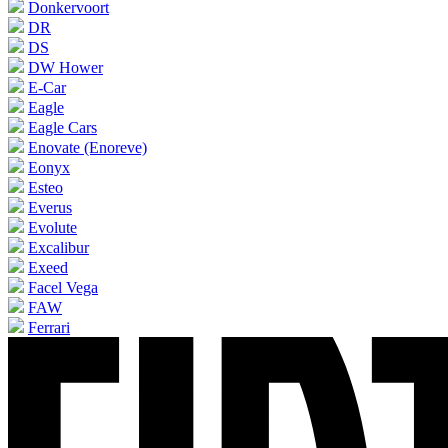
Donkervoort
DR
DS
DW Hower
E-Car
Eagle
Eagle Cars
Enovate (Enoreve)
Eonyx
Esteo
Everus
Evolute
Excalibur
Exeed
Facel Vega
FAW
Ferrari