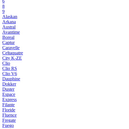
6
8
9
Alaskan
Arkana
Austral
Avantime
Boreal
Captur
Caravelle
Celtaquatre
City K-ZE
Clio
Clio RS
Clio V6
Dauphine
Dokker
Duster
Espace
Express
Filante
Floride
Fluence
Fregate
Fuego