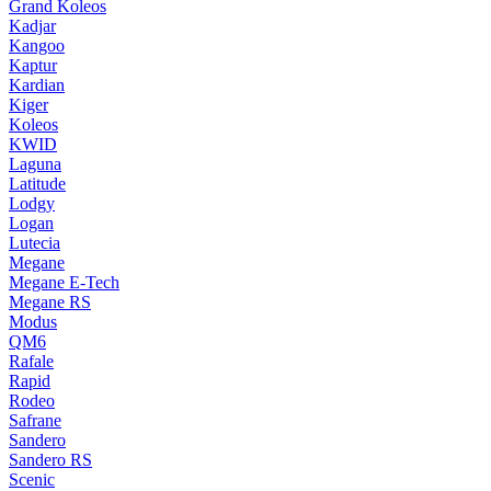
Grand Koleos
Kadjar
Kangoo
Kaptur
Kardian
Kiger
Koleos
KWID
Laguna
Latitude
Lodgy
Logan
Lutecia
Megane
Megane E-Tech
Megane RS
Modus
QM6
Rafale
Rapid
Rodeo
Safrane
Sandero
Sandero RS
Scenic