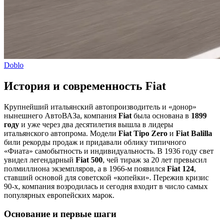
Doblo
История и современность Fiat
Крупнейший итальянский автопроизводитель и «донор»
нынешнего АвтоВАЗа, компания
Fiat
была основана в
1899
году
и уже через два десятилетия вышла в лидеры
итальянского автопрома. Модели
Fiat Tipo Zero
и
Fiat Balilla
били рекорды продаж и придавали облику типичного
«Фиата» самобытность и индивидуальность. В 1936 году свет
увидел легендарный
Fiat 500
, чей тираж за 20 лет превысил
полмиллиона экземпляров, а в 1966‑м появился
Fiat 124
,
ставший основой для советской «копейки». Пережив кризис
90‑х, компания возродилась и сегодня входит в число самых
популярных европейских марок.
Основание и первые шаги