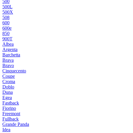
500
500L
500X
508
600
600e
850
900T
Albea
Argenta
Barchetta
Brava
Bravo
Cinquecento
Coupe
Croma
Doblo
Duna
Egea
Fastback
Fiorino
Freemont
Fullback
Grande Panda
Idea