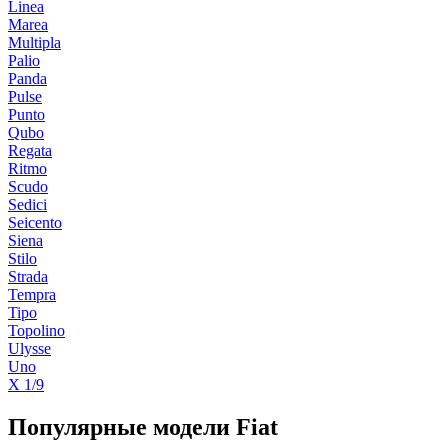
Linea
Marea
Multipla
Palio
Panda
Pulse
Punto
Qubo
Regata
Ritmo
Scudo
Sedici
Seicento
Siena
Stilo
Strada
Tempra
Tipo
Topolino
Ulysse
Uno
X 1/9
Популярные модели Fiat