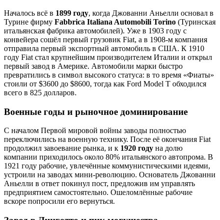
Началось всё в
1899 году
, когда Джованни Аньелли основал в
Турине фирму
Fabbrica Italiana Automobili Torino
(Туринская
итальянская фабрика автомобилей). Уже в 1903 году с
конвейера сошёл первый грузовик Fiat, а в 1908‑м компания
отправила первый экспортный автомобиль в США. К 1910
году Fiat стал крупнейшим производителем Италии и открыл
первый завод в Америке. Автомобили марки быстро
превратились в символ высокого статуса: в то время «Фиаты»
стоили от $3600 до $8600, тогда как Ford Model T обходился
всего в 825 долларов.
Военные годы и рыночное доминирование
С началом Первой мировой войны заводы полностью
переключились на военную технику. После её окончания Fiat
продолжил завоевание рынка, и к
1920 году
на долю
компании приходилось около 80% итальянского автопрома. В
1921 году рабочие, увлечённые коммунистическими идеями,
устроили на заводах мини‑революцию. Основатель Джованни
Аньелли в ответ покинул пост, предложив им управлять
предприятием самостоятельно. Ошеломлённые рабочие
вскоре попросили его вернуться.