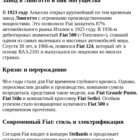
Завод в Линготто и пик могущества
В
1923 году
Аньелли открыл крупнейший по тем временам
завод
Линготто
с огромными производственными
мощностями. Это позволило Fiat захватить 87%
автомобильного рынка Италии к 1925 году. В 1936‑м
дебютировал знаменитый
Fiat 500
(«Тополино»), ставший
одним из самых маленьких и массовых автомобилей мира.
Спустя 30 лет, в 1966‑м, появился
Fiat 124
, который лёг в
основу ВАЗ‑2101 и выпускался по лицензии во многих
странах.
Кризис и перерождение
90‑е годы стали для Fiat временем глубокого кризиса. Однако,
переосмыслив дизайн и производство, компания сумела
возродиться, представив такие модели, как
Fiat Grande Punto
,
Fiat Stilo
и компактный кроссовер
Fiat Sedici
. Особым
успехом стало возвращение культового
Fiat 500
в
современном прочтении.
Современный Fiat: стиль и электрификация
Сегодня Fiat входит в концерн
Stellantis
и продолжает
оставаться законодателем мод в сегменте городских