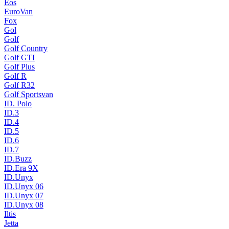
Eos
EuroVan
Fox
Gol
Golf
Golf Country
Golf GTI
Golf Plus
Golf R
Golf R32
Golf Sportsvan
ID. Polo
ID.3
ID.4
ID.5
ID.6
ID.7
ID.Buzz
ID.Era 9X
ID.Unyx
ID.Unyx 06
ID.Unyx 07
ID.Unyx 08
Iltis
Jetta