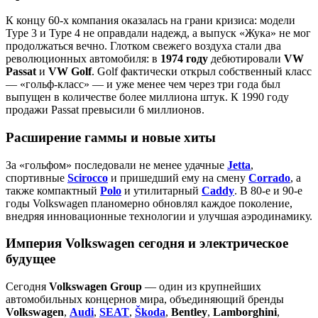
К концу 60‑х компания оказалась на грани кризиса: модели
Type 3 и Type 4 не оправдали надежд, а выпуск «Жука» не мог
продолжаться вечно. Глотком свежего воздуха стали два
революционных автомобиля: в
1974 году
дебютировали
VW
Passat
и
VW Golf
. Golf фактически открыл собственный класс
— «гольф‑класс» — и уже менее чем через три года был
выпущен в количестве более миллиона штук. К 1990 году
продажи Passat превысили 6 миллионов.
Расширение гаммы и новые хиты
За «гольфом» последовали не менее удачные
Jetta
,
спортивные
Scirocco
и пришедший ему на смену
Corrado
, а
также компактный
Polo
и утилитарный
Caddy
. В 80‑е и 90‑е
годы Volkswagen планомерно обновлял каждое поколение,
внедряя инновационные технологии и улучшая аэродинамику.
Империя Volkswagen сегодня и электрическое
будущее
Сегодня
Volkswagen Group
— один из крупнейших
автомобильных концернов мира, объединяющий бренды
Volkswagen
,
Audi
,
SEAT
,
Škoda
,
Bentley
,
Lamborghini
,