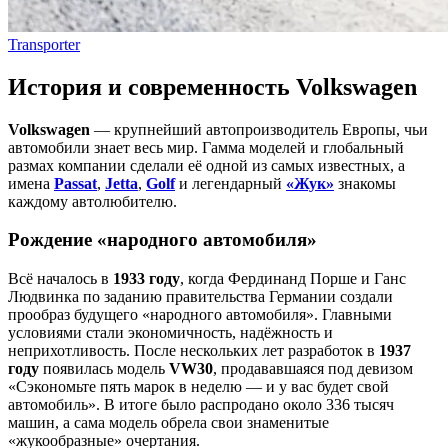
Transporter
История и современность Volkswagen
Volkswagen
— крупнейший автопроизводитель Европы, чьи
автомобили знает весь мир. Гамма моделей и глобальный
размах компании сделали её одной из самых известных, а
имена
Passat
,
Jetta
,
Golf
и легендарный
«Жук»
знакомы
каждому автолюбителю.
Рождение «народного автомобиля»
Всё началось в
1933 году
, когда Фердинанд Порше и Ганс
Людвинка по заданию правительства Германии создали
прообраз будущего «народного автомобиля». Главными
условиями стали экономичность, надёжность и
неприхотливость. После нескольких лет разработок в
1937
году
появилась модель
VW30
, продававшаяся под девизом
«Сэкономьте пять марок в неделю — и у вас будет свой
автомобиль». В итоге было распродано около 336 тысяч
машин, а сама модель обрела свои знаменитые
«жукообразные» очертания.