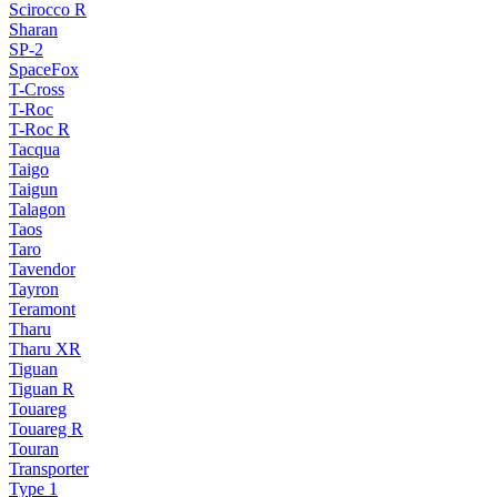
Scirocco R
Sharan
SP-2
SpaceFox
T-Cross
T-Roc
T-Roc R
Tacqua
Taigo
Taigun
Talagon
Taos
Taro
Tavendor
Tayron
Teramont
Tharu
Tharu XR
Tiguan
Tiguan R
Touareg
Touareg R
Touran
Transporter
Type 1