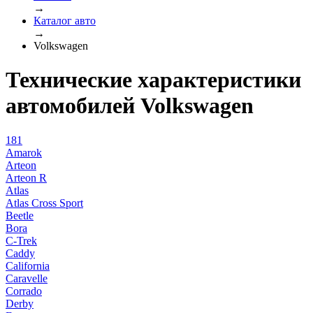
→
Каталог авто
→
Volkswagen
Технические характеристики
автомобилей Volkswagen
181
Amarok
Arteon
Arteon R
Atlas
Atlas Cross Sport
Beetle
Bora
C-Trek
Caddy
California
Caravelle
Corrado
Derby