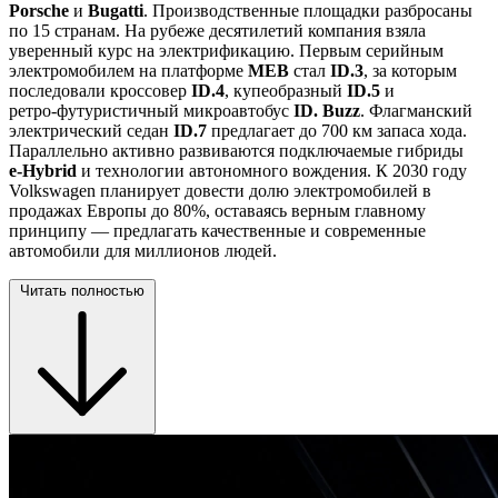
Porsche
и
Bugatti
. Производственные площадки разбросаны
по 15 странам. На рубеже десятилетий компания взяла
уверенный курс на электрификацию. Первым серийным
электромобилем на платформе
MEB
стал
ID.3
, за которым
последовали кроссовер
ID.4
, купеобразный
ID.5
и
ретро‑футуристичный микроавтобус
ID. Buzz
. Флагманский
электрический седан
ID.7
предлагает до 700 км запаса хода.
Параллельно активно развиваются подключаемые гибриды
e‑Hybrid
и технологии автономного вождения. К 2030 году
Volkswagen планирует довести долю электромобилей в
продажах Европы до 80%, оставаясь верным главному
принципу — предлагать качественные и современные
автомобили для миллионов людей.
Читать полностью