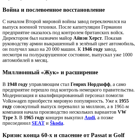
Война и послевоенное восстановление
С началом Второй мировой войны завод переключился на
выпуск военной техники. После капитуляции Германии
предприятие оказалось под контролем британских войск.
Директором был назначен майор
Айвэн Херст
. Показав
руководству армии выкрашенный в зелёный цвет автомобиль,
он получил заказ на 20 000 машин. К
1946 году
завод,
несмотря на полуразрушенное состояние, выпускал уже 1000
автомобилей в месяц.
Миллионный «Жук» и расширение
В
1948 году
управляющим стал
Генрих Нордхофф
, а само
предприятие перешло под контроль немецкого правительства.
Модернизация и квалифицированный персонал помогли
Volkswagen приобрести мировую популярность. Уже к
1955
году
совокупный выпуск перевалил за миллион, а в 1961‑м
компания начала производство нескольких вариантов
VW
Type 3
. В
1965 году
концерн выкупил
Audi
, а позже
присоединил
SEAT
и
Škoda
.
Кризис конца 60‑х и спасение от Passat и Golf