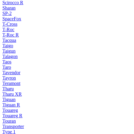
Scirocco R
Sharan
SP-2
SpaceFox
T-Cross
T-Roc
T-Roc R
Tacqua
Taigo
Taigun
Talagon
Taos
Taro
Tavendor
Tayron
Teramont
Tharu
Tharu XR
Tiguan
Tiguan R
Touareg
Touareg R
Touran
Transporter
Type 1