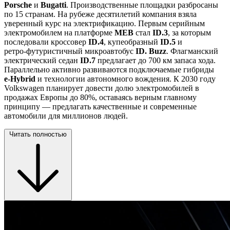
Porsche
и
Bugatti
. Производственные площадки разбросаны
по 15 странам. На рубеже десятилетий компания взяла
уверенный курс на электрификацию. Первым серийным
электромобилем на платформе
MEB
стал
ID.3
, за которым
последовали кроссовер
ID.4
, купеобразный
ID.5
и
ретро‑футуристичный микроавтобус
ID. Buzz
. Флагманский
электрический седан
ID.7
предлагает до 700 км запаса хода.
Параллельно активно развиваются подключаемые гибриды
e‑Hybrid
и технологии автономного вождения. К 2030 году
Volkswagen планирует довести долю электромобилей в
продажах Европы до 80%, оставаясь верным главному
принципу — предлагать качественные и современные
автомобили для миллионов людей.
Читать полностью