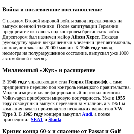
Война и послевоенное восстановление
С началом Второй мировой войны завод переключился на
выпуск военной техники. После капитуляции Германии
предприятие оказалось под контролем британских войск.
Директором был назначен майор
Айвэн Херст
. Показав
руководству армии выкрашенный в зелёный цвет автомобиль,
он получил заказ на 20 000 машин. К
1946 году
завод,
несмотря на полуразрушенное состояние, выпускал уже 1000
автомобилей в месяц.
Миллионный «Жук» и расширение
В
1948 году
управляющим стал
Генрих Нордхофф
, а само
предприятие перешло под контроль немецкого правительства.
Модернизация и квалифицированный персонал помогли
Volkswagen приобрести мировую популярность. Уже к
1955
году
совокупный выпуск перевалил за миллион, а в 1961‑м
компания начала производство нескольких вариантов
VW
Type 3
. В
1965 году
концерн выкупил
Audi
, а позже
присоединил
SEAT
и
Škoda
.
Кризис конца 60‑х и спасение от Passat и Golf