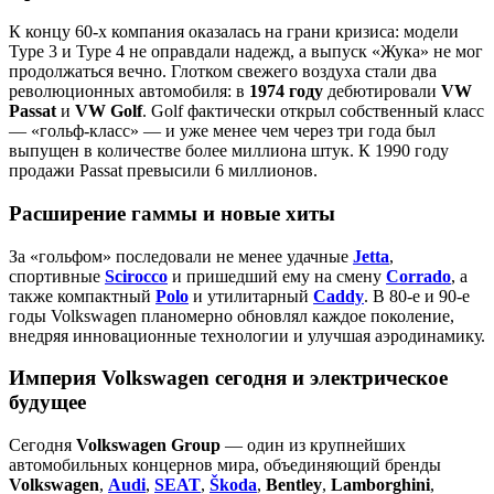
К концу 60‑х компания оказалась на грани кризиса: модели
Type 3 и Type 4 не оправдали надежд, а выпуск «Жука» не мог
продолжаться вечно. Глотком свежего воздуха стали два
революционных автомобиля: в
1974 году
дебютировали
VW
Passat
и
VW Golf
. Golf фактически открыл собственный класс
— «гольф‑класс» — и уже менее чем через три года был
выпущен в количестве более миллиона штук. К 1990 году
продажи Passat превысили 6 миллионов.
Расширение гаммы и новые хиты
За «гольфом» последовали не менее удачные
Jetta
,
спортивные
Scirocco
и пришедший ему на смену
Corrado
, а
также компактный
Polo
и утилитарный
Caddy
. В 80‑е и 90‑е
годы Volkswagen планомерно обновлял каждое поколение,
внедряя инновационные технологии и улучшая аэродинамику.
Империя Volkswagen сегодня и электрическое
будущее
Сегодня
Volkswagen Group
— один из крупнейших
автомобильных концернов мира, объединяющий бренды
Volkswagen
,
Audi
,
SEAT
,
Škoda
,
Bentley
,
Lamborghini
,