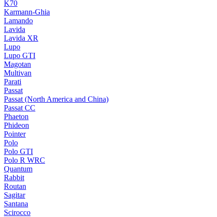
K70
Karmann-Ghia
Lamando
Lavida
Lavida XR
Lupo
Lupo GTI
Magotan
Multivan
Parati
Passat
Passat (North America and China)
Passat CC
Phaeton
Phideon
Pointer
Polo
Polo GTI
Polo R WRC
Quantum
Rabbit
Routan
Sagitar
Santana
Scirocco