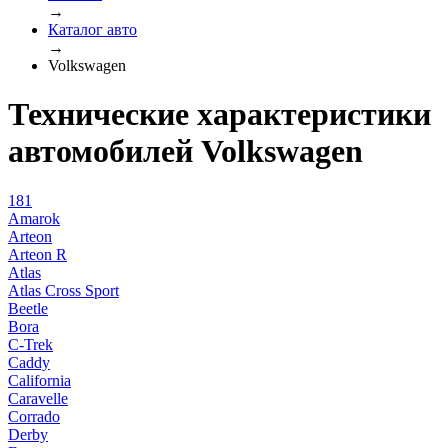
→
Каталог авто
→
Volkswagen
Технические характеристики
автомобилей Volkswagen
181
Amarok
Arteon
Arteon R
Atlas
Atlas Cross Sport
Beetle
Bora
C-Trek
Caddy
California
Caravelle
Corrado
Derby