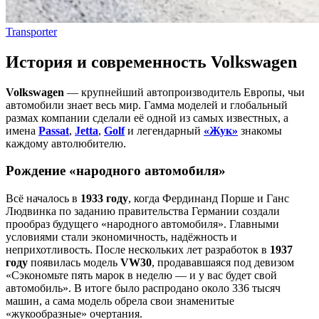
Transporter
История и современность Volkswagen
Volkswagen
— крупнейший автопроизводитель Европы, чьи
автомобили знает весь мир. Гамма моделей и глобальный
размах компании сделали её одной из самых известных, а
имена
Passat
,
Jetta
,
Golf
и легендарный
«Жук»
знакомы
каждому автолюбителю.
Рождение «народного автомобиля»
Всё началось в
1933 году
, когда Фердинанд Порше и Ганс
Людвинка по заданию правительства Германии создали
прообраз будущего «народного автомобиля». Главными
условиями стали экономичность, надёжность и
неприхотливость. После нескольких лет разработок в
1937
году
появилась модель
VW30
, продававшаяся под девизом
«Сэкономьте пять марок в неделю — и у вас будет свой
автомобиль». В итоге было распродано около 336 тысяч
машин, а сама модель обрела свои знаменитые
«жукообразные» очертания.