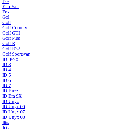
Eos
EuroVan
Fox
Gol
Golf
Golf Country
Golf GTI
Golf Plus
Golf R
Golf R32
Golf Sportsvan
ID. Polo
ID.3
ID.4
ID.5
ID.6
ID.7
ID.Buzz
ID.Era 9X
ID.Unyx
ID.Unyx 06
ID.Unyx 07
ID.Unyx 08
Iltis
Jetta