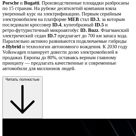
Porsche
и
Bugatti
. Производственные площадки разбросаны
по 15 странам. На рубеже десятилетий компания взяла
уверенный курс на электрификацию. Первым серийным
электромобилем на платформе
MEB
стал
ID.3
, за которым
последовали кроссовер
ID.4
, купеобразный
ID.5
и
ретро‑футуристичный микроавтобус
ID. Buzz
. Флагманский
электрический седан
ID.7
предлагает до 700 км запаса хода.
Параллельно активно развиваются подключаемые гибриды
e‑Hybrid
и технологии автономного вождения. К 2030 году
Volkswagen планирует довести долю электромобилей в
продажах Европы до 80%, оставаясь верным главному
принципу — предлагать качественные и современные
автомобили для миллионов людей.
Читать полностью