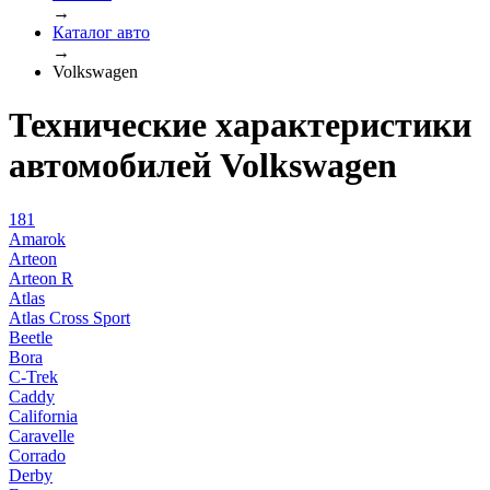
→
Каталог авто
→
Volkswagen
Технические характеристики
автомобилей Volkswagen
181
Amarok
Arteon
Arteon R
Atlas
Atlas Cross Sport
Beetle
Bora
C-Trek
Caddy
California
Caravelle
Corrado
Derby