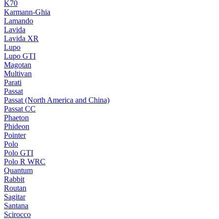
K70
Karmann-Ghia
Lamando
Lavida
Lavida XR
Lupo
Lupo GTI
Magotan
Multivan
Parati
Passat
Passat (North America and China)
Passat CC
Phaeton
Phideon
Pointer
Polo
Polo GTI
Polo R WRC
Quantum
Rabbit
Routan
Sagitar
Santana
Scirocco