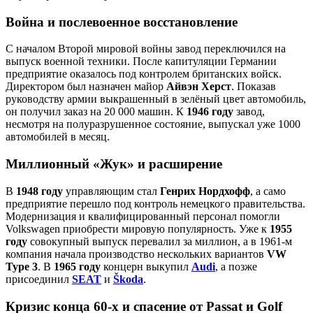
Война и послевоенное восстановление
С началом Второй мировой войны завод переключился на
выпуск военной техники. После капитуляции Германии
предприятие оказалось под контролем британских войск.
Директором был назначен майор
Айвэн Херст
. Показав
руководству армии выкрашенный в зелёный цвет автомобиль,
он получил заказ на 20 000 машин. К
1946 году
завод,
несмотря на полуразрушенное состояние, выпускал уже 1000
автомобилей в месяц.
Миллионный «Жук» и расширение
В
1948 году
управляющим стал
Генрих Нордхофф
, а само
предприятие перешло под контроль немецкого правительства.
Модернизация и квалифицированный персонал помогли
Volkswagen приобрести мировую популярность. Уже к
1955
году
совокупный выпуск перевалил за миллион, а в 1961‑м
компания начала производство нескольких вариантов
VW
Type 3
. В
1965 году
концерн выкупил
Audi
, а позже
присоединил
SEAT
и
Škoda
.
Кризис конца 60‑х и спасение от Passat и Golf