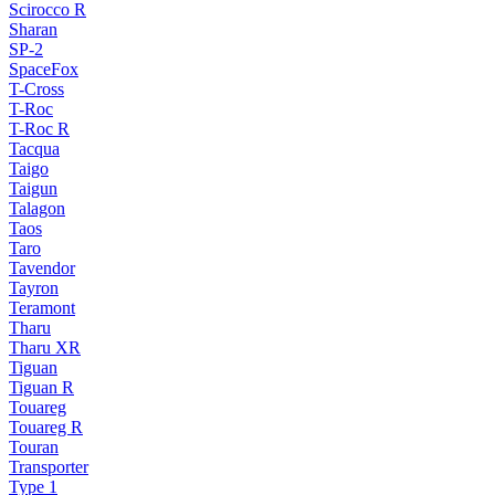
Scirocco R
Sharan
SP-2
SpaceFox
T-Cross
T-Roc
T-Roc R
Tacqua
Taigo
Taigun
Talagon
Taos
Taro
Tavendor
Tayron
Teramont
Tharu
Tharu XR
Tiguan
Tiguan R
Touareg
Touareg R
Touran
Transporter
Type 1