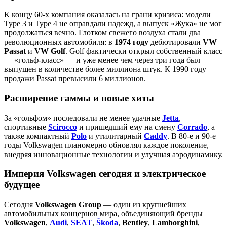
К концу 60‑х компания оказалась на грани кризиса: модели
Type 3 и Type 4 не оправдали надежд, а выпуск «Жука» не мог
продолжаться вечно. Глотком свежего воздуха стали два
революционных автомобиля: в
1974 году
дебютировали
VW
Passat
и
VW Golf
. Golf фактически открыл собственный класс
— «гольф‑класс» — и уже менее чем через три года был
выпущен в количестве более миллиона штук. К 1990 году
продажи Passat превысили 6 миллионов.
Расширение гаммы и новые хиты
За «гольфом» последовали не менее удачные
Jetta
,
спортивные
Scirocco
и пришедший ему на смену
Corrado
, а
также компактный
Polo
и утилитарный
Caddy
. В 80‑е и 90‑е
годы Volkswagen планомерно обновлял каждое поколение,
внедряя инновационные технологии и улучшая аэродинамику.
Империя Volkswagen сегодня и электрическое
будущее
Сегодня
Volkswagen Group
— один из крупнейших
автомобильных концернов мира, объединяющий бренды
Volkswagen
,
Audi
,
SEAT
,
Škoda
,
Bentley
,
Lamborghini
,