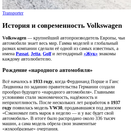
Transporter
История и современность Volkswagen
Volkswagen
— крупнейший автопроизводитель Европы, чьи
автомобили знает весь мир. Гамма моделей и глобальный
размах компании сделали её одной из самых известных, а
имена
Passat
,
Jetta
,
Golf
и легендарный
«Жук»
знакомы
каждому автолюбителю.
Рождение «народного автомобиля»
Всё началось в
1933 году
, когда Фердинанд Порше и Ганс
Людвинка по заданию правительства Германии создали
прообраз будущего «народного автомобиля». Главными
условиями стали экономичность, надёжность и
неприхотливость. После нескольких лет разработок в
1937
году
появилась модель
VW30
, продававшаяся под девизом
«Сэкономьте пять марок в неделю — и у вас будет свой
автомобиль». В итоге было распродано около 336 тысяч
машин, а сама модель обрела свои знаменитые
«жукообразные» очертания.