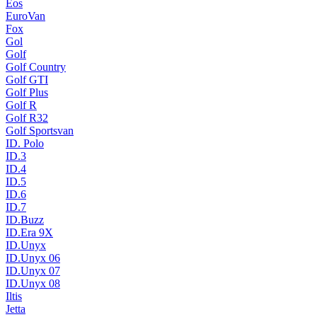
Eos
EuroVan
Fox
Gol
Golf
Golf Country
Golf GTI
Golf Plus
Golf R
Golf R32
Golf Sportsvan
ID. Polo
ID.3
ID.4
ID.5
ID.6
ID.7
ID.Buzz
ID.Era 9X
ID.Unyx
ID.Unyx 06
ID.Unyx 07
ID.Unyx 08
Iltis
Jetta