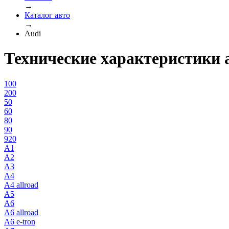
→
Каталог авто
→
Audi
Технические характеристики 
100
200
50
60
80
90
920
A1
A2
A3
A4
A4 allroad
A5
A6
A6 allroad
A6 e-tron