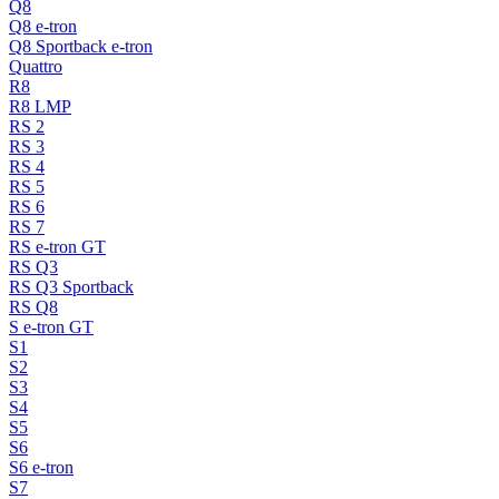
Q8
Q8 e-tron
Q8 Sportback e-tron
Quattro
R8
R8 LMP
RS 2
RS 3
RS 4
RS 5
RS 6
RS 7
RS e-tron GT
RS Q3
RS Q3 Sportback
RS Q8
S e-tron GT
S1
S2
S3
S4
S5
S6
S6 e-tron
S7