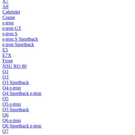
A7
A8
Cabriolet
Coupe
e-tron
e-tron GT
e-tron S
e-tron S Sportback
e-tron Sportback
E5
E7X
Front
NSU RO 80
Q2
Q3
Q3 Sportback
Q4 e-tron
Q4 Sportback e-tron
Q5
Q5 e-tron
Q5 Sportback
Q6
Q6 e-tron
Q6 Sportback e-tron
Q7