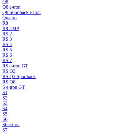
Q8
Q8 e-tron
Q8 Sportback e-tron
Quattro
R8
R8 LMP
RS 2
RS 3
RS 4
RS 5
RS 6
RS 7
RS e-tron GT
RS Q3
RS Q3 Sportback
RS Q8
S e-tron GT
S1
S2
S3
S4
S5
S6
S6 e-tron
S7