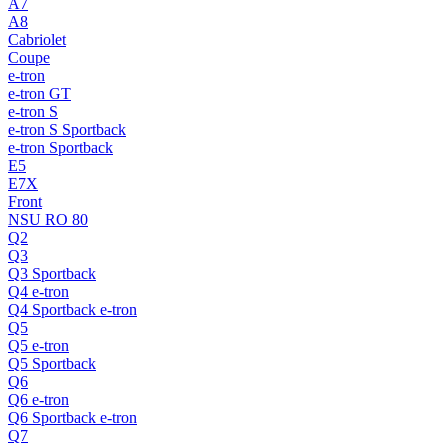
A7
A8
Cabriolet
Coupe
e-tron
e-tron GT
e-tron S
e-tron S Sportback
e-tron Sportback
E5
E7X
Front
NSU RO 80
Q2
Q3
Q3 Sportback
Q4 e-tron
Q4 Sportback e-tron
Q5
Q5 e-tron
Q5 Sportback
Q6
Q6 e-tron
Q6 Sportback e-tron
Q7