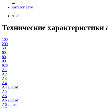
→
Каталог авто
→
Audi
Технические характеристики 
100
200
50
60
80
90
920
A1
A2
A3
A4
A4 allroad
A5
A6
A6 allroad
A6 e-tron