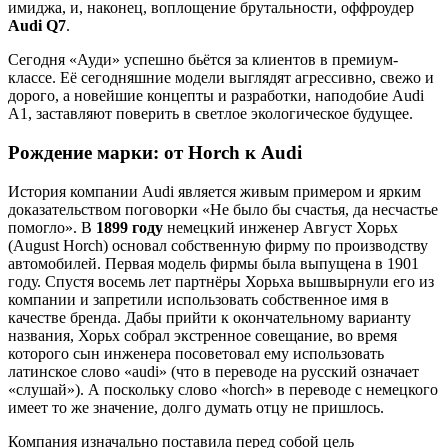
имиджа, и, наконец, воплощение брутальности, оффроудер
Audi Q7
.
Сегодня «Ауди» успешно бьётся за клиентов в премиум-
классе. Её сегодняшние модели выглядят агрессивно, свежо и
дорого, а новейшие концепты и разработки, наподобие Audi
A1, заставляют поверить в светлое экологическое будущее.
Рождение марки: от Horch к Audi
История компании Audi является живым примером и ярким
доказательством поговорки «Не было бы счастья, да несчастье
помогло». В
1899 году
немецкий инженер Август Хорьх
(August Horch) основал собственную фирму по производству
автомобилей. Первая модель фирмы была выпущена в 1901
году. Спустя восемь лет партнёры Хорьха вышвырнули его из
компании и запретили использовать собственное имя в
качестве бренда. Дабы прийти к окончательному варианту
названия, Хорьх собрал экстренное совещание, во время
которого сын инженера посоветовал ему использовать
латинское слово «audi» (что в переводе на русский означает
«слушай»). А поскольку слово «horch» в переводе с немецкого
имеет то же значение, долго думать отцу не пришлось.
Компания изначально поставила перед собой цель