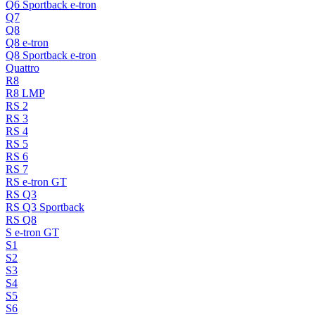
Q6 Sportback e-tron
Q7
Q8
Q8 e-tron
Q8 Sportback e-tron
Quattro
R8
R8 LMP
RS 2
RS 3
RS 4
RS 5
RS 6
RS 7
RS e-tron GT
RS Q3
RS Q3 Sportback
RS Q8
S e-tron GT
S1
S2
S3
S4
S5
S6