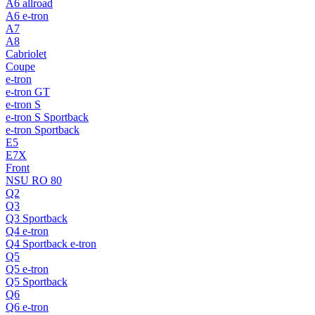
A6 allroad
A6 e-tron
A7
A8
Cabriolet
Coupe
e-tron
e-tron GT
e-tron S
e-tron S Sportback
e-tron Sportback
E5
E7X
Front
NSU RO 80
Q2
Q3
Q3 Sportback
Q4 e-tron
Q4 Sportback e-tron
Q5
Q5 e-tron
Q5 Sportback
Q6
Q6 e-tron