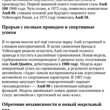
производство. Первой машиной нового поколения стала
Audi
100
1968 года. Чуть позже, в 1972 году, появились компактные
Audi 80
, ставшие основой для будущего мирового хита
Volkswagen Passat, а в 1975 году появилась
Audi 50
.
Прорыв с полным приводом и спортивные
успехи
В то время многие всё ещё считали марку Audi устаревшей и
слишком консервативной. В целях оживления бренда в
Volkswagen решили оснастить Audi системой полного
привода и пустить в раллийные соревнования. Новая модель,
турбированное полноприводное 2-дверное купе, получившая
имя
Audi Quattro
, дебютировала в
1980 году
. Модель ждал
невероятный успех на соревнованиях, в результате которого
автомобили «Ауди» начали восприниматься как агрессивные
автомобили со спортивным характером. В 1987 году
компания запускает более «навороченный» вариант
«восьмидесятки» —
Audi 90
с увеличенным набором
функций. Модель завоёвывает новую армию поклонников и
статус автомобиля с претензией на люкс-класс.
Обретение независимости и новый модельный
ряд