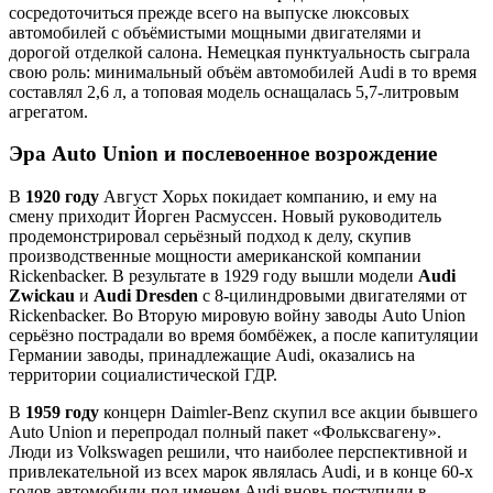
сосредоточиться прежде всего на выпуске люксовых
автомобилей с объёмистыми мощными двигателями и
дорогой отделкой салона. Немецкая пунктуальность сыграла
свою роль: минимальный объём автомобилей Audi в то время
составлял 2,6 л, а топовая модель оснащалась 5,7-литровым
агрегатом.
Эра Auto Union и послевоенное возрождение
В
1920 году
Август Хорьх покидает компанию, и ему на
смену приходит Йорген Расмуссен. Новый руководитель
продемонстрировал серьёзный подход к делу, скупив
производственные мощности американской компании
Rickenbacker. В результате в 1929 году вышли модели
Audi
Zwickau
и
Audi Dresden
с 8-цилиндровыми двигателями от
Rickenbacker. Во Вторую мировую войну заводы Auto Union
серьёзно пострадали во время бомбёжек, а после капитуляции
Германии заводы, принадлежащие Audi, оказались на
территории социалистической ГДР.
В
1959 году
концерн Daimler-Benz скупил все акции бывшего
Auto Union и перепродал полный пакет «Фольксвагену».
Люди из Volkswagen решили, что наиболее перспективной и
привлекательной из всех марок являлась Audi, и в конце 60-х
годов автомобили под именем Audi вновь поступили в