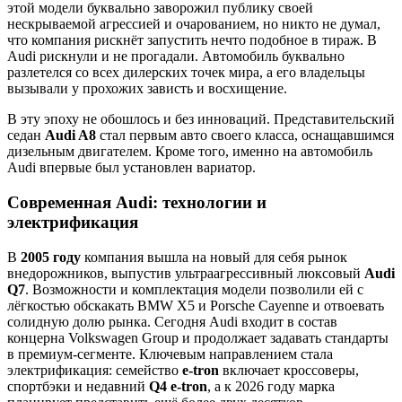
этой модели буквально заворожил публику своей
нескрываемой агрессией и очарованием, но никто не думал,
что компания рискнёт запустить нечто подобное в тираж. В
Audi рискнули и не прогадали. Автомобиль буквально
разлетелся со всех дилерских точек мира, а его владельцы
вызывали у прохожих зависть и восхищение.
В эту эпоху не обошлось и без инноваций. Представительский
седан
Audi A8
стал первым авто своего класса, оснащавшимся
дизельным двигателем. Кроме того, именно на автомобиль
Audi впервые был установлен вариатор.
Современная Audi: технологии и
электрификация
В
2005 году
компания вышла на новый для себя рынок
внедорожников, выпустив ультраагрессивный люксовый
Audi
Q7
. Возможности и комплектация модели позволили ей с
лёгкостью обскакать BMW X5 и Porsche Cayenne и отвоевать
солидную долю рынка. Сегодня Audi входит в состав
концерна Volkswagen Group и продолжает задавать стандарты
в премиум-сегменте. Ключевым направлением стала
электрификация: семейство
e-tron
включает кроссоверы,
спортбэки и недавний
Q4 e-tron
, а к 2026 году марка