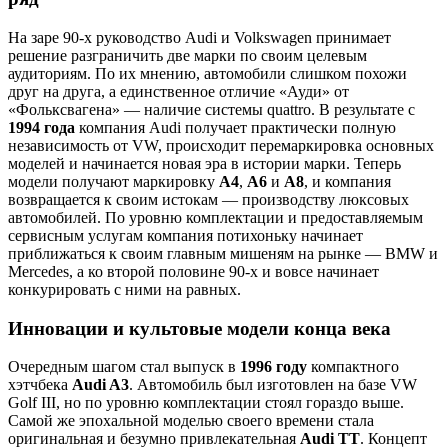
На заре 90-х руководство Audi и Volkswagen принимает
решение разграничить две марки по своим целевым
аудиториям. По их мнению, автомобили слишком похожи
друг на друга, а единственное отличие «Ауди» от
«Фольксвагена» — наличие системы quattro. В результате с
1994 года
компания Audi получает практически полную
независимость от VW, происходит перемаркировка основных
моделей и начинается новая эра в истории марки. Теперь
модели получают маркировку
A4
,
A6
и
A8
, и компания
возвращается к своим истокам — производству люксовых
автомобилей. По уровню комплектации и предоставляемым
сервисным услугам компания потихоньку начинает
приближаться к своим главным мишеням на рынке — BMW и
Mercedes, а ко второй половине 90-х и вовсе начинает
конкурировать с ними на равных.
Инновации и культовые модели конца века
Очередным шагом стал выпуск в
1996 году
компактного
хэтчбека
Audi A3
. Автомобиль был изготовлен на базе VW
Golf III, но по уровню комплектации стоял гораздо выше.
Самой же эпохальной моделью своего времени стала
оригинальная и безумно привлекательная
Audi TT
. Концепт